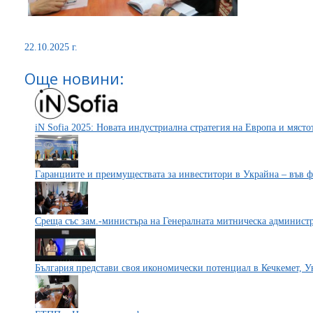
22.10.2025 г.
Още новини:
iN Sofia 2025: Новата индустриална стратегия на Европа и място
Гаранциите и преимуществата за инвеститори в Украйна – във 
Среща със зам.-министъра на Генералната митническа админист
България представи своя икономически потенциал в Кечкемет, У