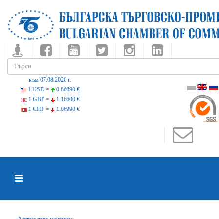
към 07.08.2026 г.
1 USD =
0.86690 €
1 GBP =
1.16600 €
1 CHF =
1.06990 €