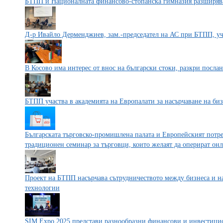
БТПП и Националната финансово-стопанска гимназия разширява
Д-р Ивайло Дерменджиев, зам.-председател на АС при БТПП, учас
В Косово има интерес от внос на български стоки, разкри посла
БТПП участва в академията на Европалати за насърчаване на би
Българската търговско-промишлена палата и Европейският потр
традиционен семинар за търговци, които желаят да оперират он
Проект на БТПП насърчава сътрудничеството между бизнеса и на
технологии
SIM Expo 2025 представи разнообразни финансови и инвестици