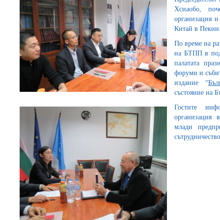
Хсиаобо, поч
организация и
Китай в Пекин
По време на ра
на БТПП в под
палатата пра
форуми и събит
издание “
Бъ
състояние на 
Гостите инф
организация 
млади предпр
сътрудничество