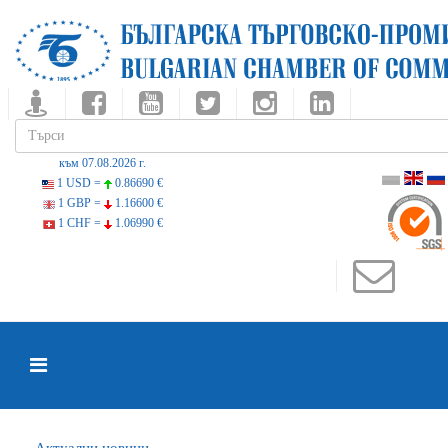
към 07.08.2026 г.
1 USD =
0.86690 €
1 GBP =
1.16600 €
1 CHF =
1.06990 €