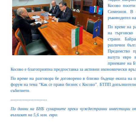
Косово посети
Симеонов. В 
ръководител на
По време на р
на търговско
страни. Байр
различни бълг
Предимство п
валута евро 
приемане на Бъ
Косово е благоприятна предпоставка за активни икономически връ
По време на разговора бе договорено в близко бъдеще екипа на 
форум на тема “Как се прави бизнес с Косово”. БТПП допълнител
събитието.
------------------------
По данни на БНБ сумарните преки чуждестранни инвестиции от 
възлизат на
5,6 млн. евро.