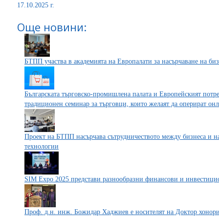
17.10.2025 г.
Още новини:
БТПП участва в академията на Европалати за насърчаване на би
Българската търговско-промишлена палата и Европейският потр
традиционен семинар за търговци, които желаят да оперират он
Проект на БТПП насърчава сътрудничеството между бизнеса и на
технологии
SIM Expo 2025 представи разнообразни финансови и инвестици
Проф. д.н. инж. Божидар Хаджиев е носителят на Доктор хонори