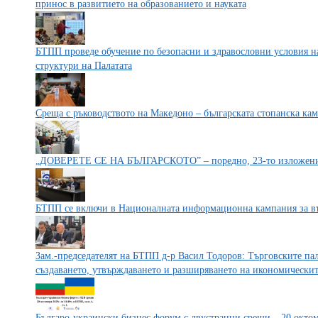
принос в развитието на образованието и науката
БТПП проведе обучение по безопасни и здравословни условия на
структури на Палатата
Среща с ръководството на Македоно – българската стопанска кам
„ДОВЕРЕТЕ СЕ НА БЪЛГАРСКОТО” – поредно, 23-то изложение 
БТПП се включи в Националната информационна кампания за въ
Зам.-председателят на БТПП д-р Васил Тодоров: Търговските па
създаването, утвърждаването и разширяването на икономическит
Българо-украински бизнес форум с двустранни срещи – 20 окто