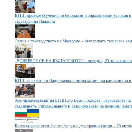
БТПП проведе обучение по безопасни и здравословни условия на
структури на Палатата
Среща с ръководството на Македоно – българската стопанска кам
„ДОВЕРЕТЕ СЕ НА БЪЛГАРСКОТО” – поредно, 23-то изложение 
БТПП се включи в Националната информационна кампания за въ
Зам.-председателят на БТПП д-р Васил Тодоров: Търговските па
създаването, утвърждаването и разширяването на икономическит
Българо-украински бизнес форум с двустранни срещи – 20 окто