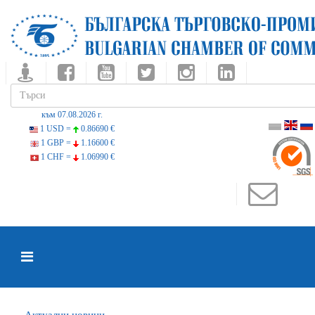
към 07.08.2026 г.
1 USD =
0.86690 €
1 GBP =
1.16600 €
1 CHF =
1.06990 €