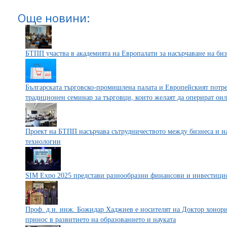
Още новини:
БТПП участва в академията на Европалати за насърчаване на би
Българската търговско-промишлена палата и Европейският потр
традиционен семинар за търговци, които желаят да оперират он
Проект на БТПП насърчава сътрудничеството между бизнеса и на
технологии
SIM Expo 2025 представи разнообразни финансови и инвестици
Проф. д.н. инж. Божидар Хаджиев е носителят на Доктор хонори
принос в развитието на образованието и науката