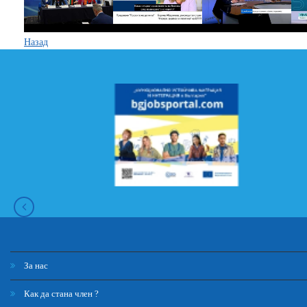
Назад
За нас
Как да стана член ?