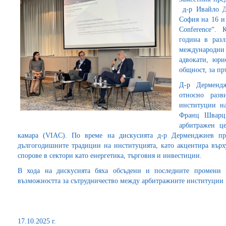
д-р Ивайло Д
София нa 16 и 
Conference“. 
година в раз
международни 
адвокати, юри
общност, за пр
Д-р Дермендж
относно разв
институции н
Франц Шварц 
арбитражен це
камара (VIAC). По време на дискусията д-р Дерменджиев п
дългогодишните традиции на институцията, като акцентира въ
спорове в сектори като енергетика, търговия и инвестиции.
В хода на дискусията бяха обсъдени и последните промени 
възможността за сътрудничество между арбитражните институции 
17.10.2025 г.