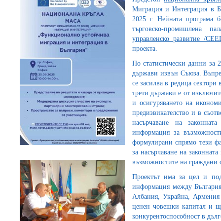
Миграция и Интеграция в Б
2025 г. Нейната програма б
търговско-промишлена п
управленско развитие /CEE
проекта.
По статистически данни за 2
държави извън Съюза. Въпре
се засилва в редица сектори
трети държави е от изключит
и осигуряването на икономи
предизвикателство и в съотв
насърчаване на законнат
информация за възможности
формулирани спрямо тези фа
за насърчаване на законната
възможностите на граждани 
Проектът има за цел и под
информация между България
Албания, Украйна, Армения
ценен човешки капитал и ще
конкурентоспособност в дълг