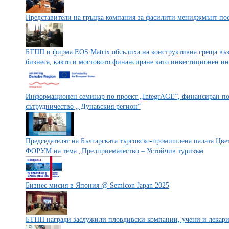
Представители на гръцка компания за фасилити мениджмънт п
БТПП и фирма EOS Matrix обсъдиха на конструктивна среща възм
бизнеса, както и мостовото финансиране като инвестиционен и
Информационен семинар по проект „IntegrAGE”, финансиран по
сътрудничество „ Дунавския регион“
Председателят на Българската търговско-промишлена палата Ц
ФОРУМ на тема „Предприемачество – Устойчив туризъм
Бизнес мисия в Япония @ Semicon Japan 2025
БТПП награди заслужили пловдивски компании, учени и лекар