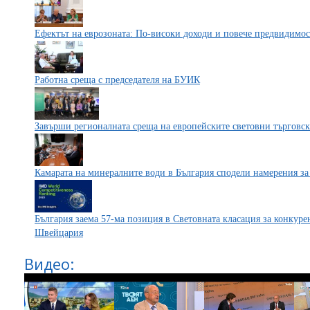
Ефектът на еврозоната: По-високи доходи и повече предвидимос
Работна среща с председателя на БУИК
Завърши регионалната среща на европейските световни търговск
Камарата на минералните води в България сподели намерения за
България заема 57-ма позиция в Световната класация за конкурен
Швейцария
Видео: