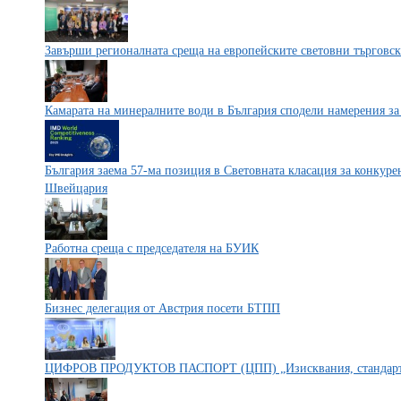
Завърши регионалната среща на европейските световни търговск
Камарата на минералните води в България сподели намерения за
България заема 57-ма позиция в Световната класация за конкурен
Швейцария
Работна среща с председателя на БУИК
Бизнес делегация от Австрия посети БТПП
ЦИФРОВ ПРОДУКТОВ ПАСПОРТ (ЦПП) „Изисквания, стандарти