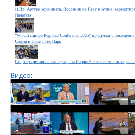
Н.Пр. Артуро Арсиниега, Посланик на Перу в Атина, акредитиран
Палатата
"WTCA Europe Regional Conference 2025“ продължи с посещение
София и София Тех Парк
Стартира регионалната среща на Европейските световни търгов
Видео: