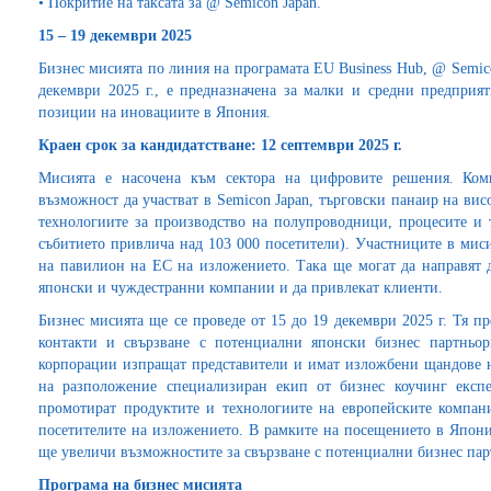
• Покритие на таксата за @ Semicon Japan.
15 – 19 декември 2025
Бизнес мисията по линия на програмата EU Business Hub, @ Semicon
декември 2025 г., е предназначена за малки и средни предприят
позиции на иновациите в Япония.
Краен срок за кандидатстване: 12 септември 2025 г.
Мисията е насочена към сектора на цифровите решения. Ком
възможност да участват в Semicon Japan, търговски панаир на ви
технологиите за производство на полупроводници, процесите и
събитието привлича над 103 000 посетители). Участниците в мис
на павилион на ЕС на изложението. Така ще могат да направят д
японски и чуждестранни компании и да привлекат клиенти.
Бизнес мисията ще се проведе от 15 до 19 декември 2025 г. Тя п
контакти и свързване с потенциални японски бизнес партньо
корпорации изпращат представители и имат изложбени щандове н
на разположение специализиран екип от бизнес коучинг експ
промотират продуктите и технологиите на европейските компан
посетителите на изложението. В рамките на посещението в Япони
ще увеличи възможностите за свързване с потенциални бизнес па
Програма на бизнес мисията