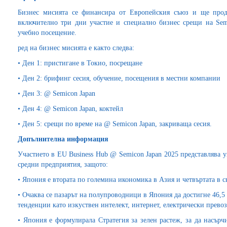
Бизнес мисията се финансира от Европейския съюз и ще про
включително три дни участие и специално бизнес срещи на Sem
учебно посещение.
ред на бизнес мисията е както следва:
• Ден 1: пристигане в Токио, посрещане
• Ден 2: брифинг сесия, обучение, посещения в местни компании
• Ден 3: @ Semicon Japan
• Ден 4: @ Semicon Japan, коктейл
• Ден 5: срещи по време на @ Semicon Japan, закриваща сесия.
Допълнителна информация
Участието в EU Business Hub @ Semicon Japan 2025 представлява 
средни предприятия, защото:
• Япония е втората по големина икономика в Азия и четвъртата в с
• Очаква се пазарът на полупроводници в Япония да достигне 46,5 
тенденции като изкуствен интелект, интернет, електрически превоз
• Япония е формулирала Стратегия за зелен растеж, за да насърч