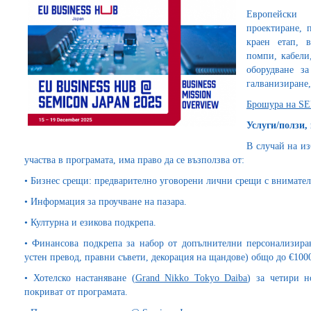
Европейски
проектиране, 
краен етап, 
помпи, кабели,
оборудване за
галванизиране,
Брошура на S
Услуги/ползи,
В случай на из
участва в програмата, има право да се възползва от:
• Бизнес срещи: предварително уговорени лични срещи с внимате
• Информация за проучване на пазара.
• Културна и езикова подкрепа.
• Финансова подкрепа за набор от допълнителни персонализира
устен превод, правни съвети, декорация на щандове) общо до €1000
• Хотелско настаняване (
Grand Nikko Tokyo Daiba
) за четири 
покриват от програмата.