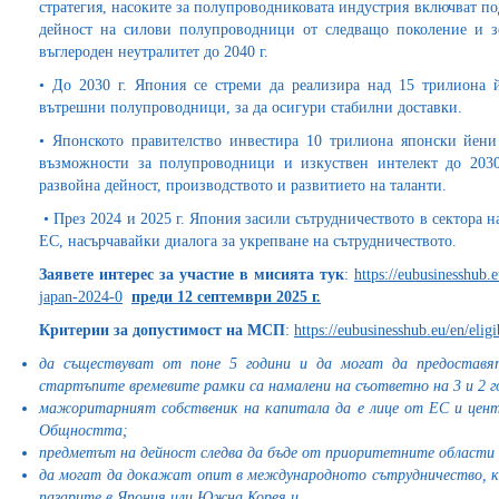
стратегия, насоките за полупроводниковата индустрия включват по
дейност на силови полупроводници от следващо поколение и зе
въглероден неутралитет до 2040 г.
• До 2030 г. Япония се стреми да реализира над 15 трилиона
вътрешни полупроводници, за да осигури стабилни доставки.
• Японското правителство инвестира 10 трилиона японски йени
възможности за полупроводници и изкуствен интелект до 2030 
развойна дейност, производството и развитието на таланти.
• През 2024 и 2025 г. Япония засили сътрудничеството в сектора н
ЕС, насърчавайки диалога за укрепване на сътрудничеството.
Заявете интерес за участие в мисията тук
:
https://eubusinesshub.
japan-2024-0
преди 12 септември 2025 г.
Критерии за допустимост на МСП
:
https://eubusinesshub.eu/en/eligib
да съществуват от поне 5 години и да могат да предоставя
стартъпите времевите рамки са намалени на съответно на 3 и 2 г
мажоритарният собственик на капитала да е лице от ЕС и цент
Общността;
предметът на дейност следва да бъде от приоритетните области 
да могат да докажат опит в международното сътрудничество, как
пазарите в Япония или Южна Корея и