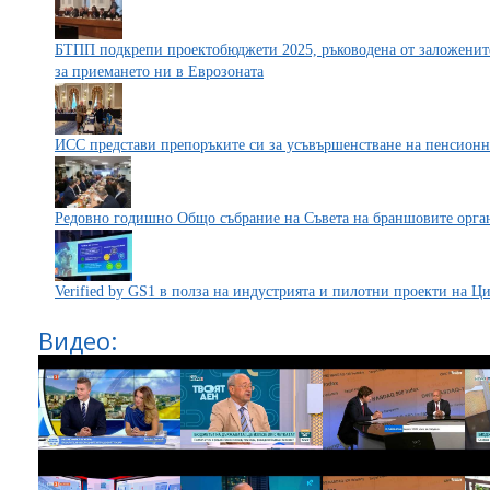
БТПП подкрепи проектобюджети 2025, ръководена от заложените
за приемането ни в Еврозоната
ИСС представи препоръките си за усъвършенстване на пенсионн
Редовно годишно Общо събрание на Съвета на браншовите орг
Verified by GS1 в полза на индустрията и пилотни проекти на 
Видео: