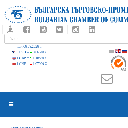
към 06.08.2026 г.
1 USD =
0.86640 €
1 GBP =
1.16680 €
1 CHF =
1.07000 €