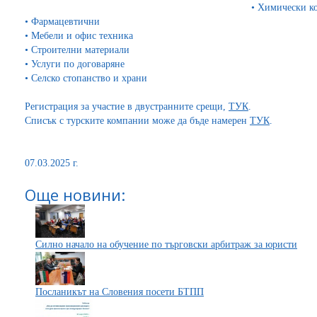
• Химически к
• Фармацевтични
• Мебели и офис техника
• Строителни материали
•
Услуги по договаряне
• Селско стопанство и храни
Регистрация за участие в двустранните срещи,
ТУК
.
Списък с турските компании може да бъде намерен
ТУК
.
07.03.2025 г.
Още новини:
Силно начало на обучение по търговски арбитраж за юристи
Посланикът на Словения посети БТПП