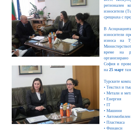
регионален к
износители (Tu
срещнаха с пре
В Асоциацията
износители пр
износа на Т
Министерство
време на ра
организирано
София и прове
на
25 март
таз
Турските компа
•
Текстил и тъ
• Метали и мет
• Енергия
• IT
• Машини
• Автомобилен
• Пластмаса
• Финанси