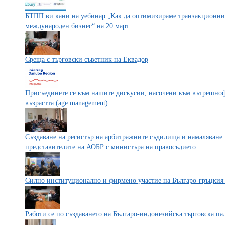
БТПП ви кани на уебинар „Как да оптимизираме транзакционни
международен бизнес“ на 20 март
Среща с търговски съветник на Еквадор
Присъединете се към нашите дискусии, насочени към вътрешноф
възрастта (age management)
Създаване на регистър на арбитражните съдилища и намаляване 
представителите на АОБР с министъра на правосъдието
Силно институционално и фирмено участие на Българо-гръцки
Работи се по създаването на Българо-индонезийска търговска па