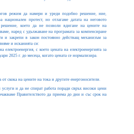
логов режим да намери и уреди подобно решение, ние,
а национален протест, но отлагаме датата на неговото
 решение, което да не позволи вдигане на цените на
ояваме, наред с удължаване на програмата за компенсиране
оти и закрепи в закон постоянно действащ механизъм за
няме и исканията си:
 електроенергия, с което цената на електроенергията за
ари 2025 г. до месеца, когато цената се нормализира.
от скока на цените на тока и другите енергоносители.
 услуги и да не спират работа поради свръх високи цени
 очакваме Правителството да приема до дни и със срок на