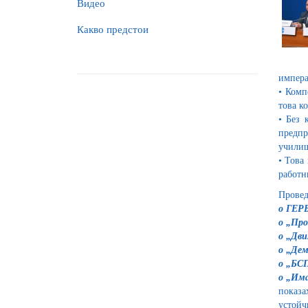
Видео
Какво предстои
импера
• Комп
това к
• Без 
предпр
училищ
• Това
работн
Провед
o ГЕРБ
o „Пр
o „Дви
o „Дем
o „БС
o „Има
показа
устойч