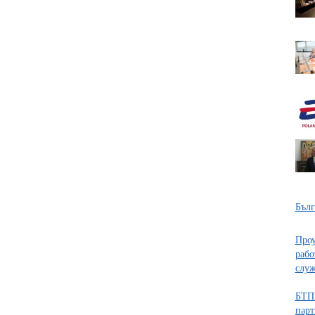
Бълг
Проу
рабо
служ
БТПП
парт