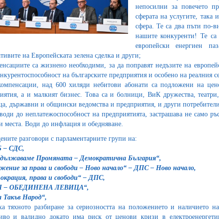
непосилни за повечето пр
сферата на услугите, така 
сфера. Те са два пъти по-в
нашите конкуренти! Те са 
европейски енергиен па
тивите на Европейската зелена сделка и други;
енсациите са жизнено необходими, за да поправят недъзите на европей
онкурентоспособност на българските предприятия и особено на реалния с
компенсации, над 600 хиляди небитови абонати са подложени на це
иятия, а и малкият бизнес. Това са и болници, ВиК дружества, театри
а, държавни и общински ведомства и предприятия, и други потребители
 води до неплатежоспособност на предприятията, застрашава не само ръ
и места. Води до инфлация и обедняване.
ените разговори с парламентарните групи на:
 – СДС,
одължаваме Промяната – Демократична България“,
жение за права и свободи – Ново начало“ – ДПС – Ново начало,
окрация, права и свободи“ – ДПС,
П – ОБЕДИНЕНА ЛЕВИЦА“,
 Такъв Народ“,
ха тяхното разбиране за сериозността на положението и наличието н
иво и валидно докато има риск от ценови кризи в електроенергетик