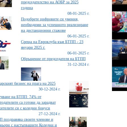
председателство на АОБР за 2025
година
08-01-2025 г.
Подобрете цифровите си умения,
необходими за успешното реализиране
на дистанционни стажове
06-01-2025 г.
Среща на Евроклуба към БТПП - 23
януари 2025 г.
06-01-2025 г.
Обръщение от председателя на БТПП
31-12-2024 г.
арският бизнес на прага на 2025
30-12-2024 г.
чване на БТПП: 74% от
тодателите са готови да зарадват
ителите си с коледни бонуси
27-12-2024 г.
 поздравява своите членове и
ньори с настъпващите Коледни и