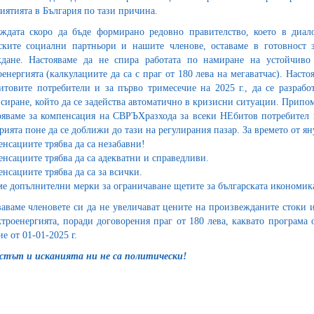
иятията в България по тази причина.
ждата скоро да бъде формирано редовно правителство, което в диа
ските социални партньори и нашите членове, оставаме в готовност з
дане. Настояваме да не спира работата по намиране на устойчиво
оенергията (калкулациите да са с праг от 180 лева на мегаватчас). Наст
итовите потребители и за първо тримесечие на 2025 г., да се разраб
сиране, който да се задейства автоматично в кризисни ситуации. Припом
ояваме за компенсация на СВРЪХразхода за всеки НЕбитов потребител на
рията поне да се доближи до тази на регулирания пазар. За времето от яну
енсациите трябва да са незабавни!
енсациите трябва да са адекватни и справедливи.
енсациите трябва да са за всички.
ме допълнителни мерки за ограничаване щетите за българската икономика 
аваме членовете си да не увеличават цените на произвежданите стоки и
ктроенергията, поради договорения праг от 180 лева, каквато програма
е от 01-01-2025 г.
тът и исканията ни не са политически!