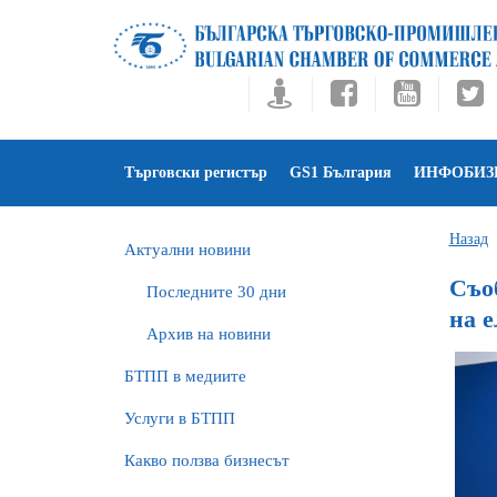
Търговски регистър
GS1 България
ИНФОБИЗ
Назад
Актуални новини
Съо
Последните 30 дни
на е
Архив на новини
БTПП в медиите
Услуги в БТПП
Какво ползва бизнесът