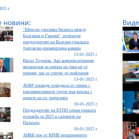
025 г.
 новини:
Виде
"Шенген улеснява бизнеса между
България и Гърция", потвърди
председателят на Българо-гръцката
търговско-промишлена камара
13-01-2025 г.
Васил Тодоров: Ако компенсаторният
механизъм за цената на тока не се
приеме, ще се стигне до инфлация
13-01-2025 г.
АОБР проведе поредица от срещи с
парламентарните групи във връзка с
цените на ел. енергията
10-01-2025 г.
Председателят на БТПП откри първата
изложба за 2025 в салоните на
Палатата
10-01-2025 г.
АИКБ пое от КРИБ ротационното