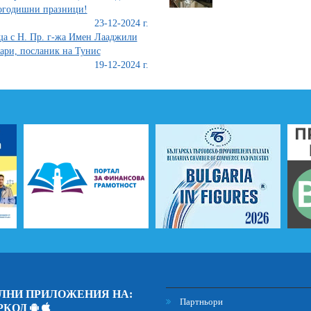
огодишни празници!
23-12-2024 г.
а с Н. Пр. г-жа Имен Лааджили
ри, посланик на Тунис
19-12-2024 г.
ЛНИ ПРИЛОЖЕНИЯ НА:
Партньори
РКОД