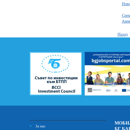
Нов
Срещ
Амма
Назад
МОБИ
За нас
БГ БА