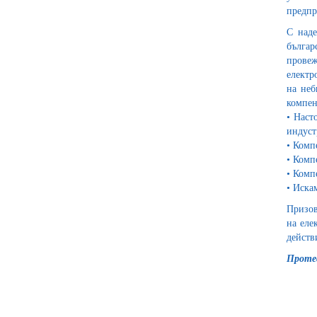
предпр
С наде
българ
провеж
електр
на неб
компен
• Наст
индуст
• Комп
• Комп
• Комп
• Иска
Призов
на еле
действи
Протес