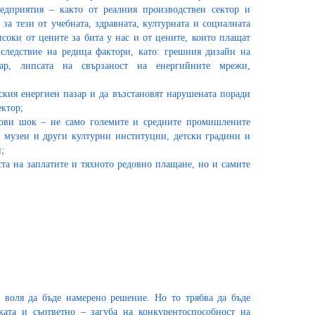
едприятия – както от реалния производствен сектор и
и за тези от учебната, здравната, културната и социалната
исоки от цените за бита у нас и от цените, които плащат
следствие на редица фактори, като: грешния дизайн на
зар, липсата на свързаност на енергийните мрежи,
ския енергиен пазар и да възстановят нарушената поради
ектор;
нови шок – не само големите и средните промишлените
, музеи и други културни институции, детски градини и
;
ста на заплатите и тяхното редовно плащане, но и самите
а воля да бъде намерено решение. Но то трябва да бъде
ата и съответно – загуба на конкурентоспособност на