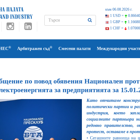
към 06.08.2026 г.
1 USD =
0.86640
1 GBP =
1.16680
1 CHF =
1.07000
®
®
НЕС
Арбитражен съд
Смесени палати
Международни участ
бщение по повод обявения Национален прот
лектроенергията за предприятията за 15.01.2
Като отчитаме конструк
политически партии и ра
индустрия, което зап
социалните партньори на
редовно правителство, о
протест, оставаме в прот
• Сегашните равнища на ц