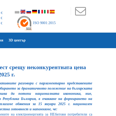
 €
 €
ISO 9001:2015
 €
ия
3D център
ест срещу неконкурентната цена
025 г.
тивните разговори с парламентарно представените
збирането за драматичното положение на българската
лашва да потопи националната икономика, ние,
 Република България, в очакване на формирането на
тлагаме обявения за 15 януари 2025 г. национален
естна готовност и напомняме, че:
ените на електроенергията за НЕбитови потребители са