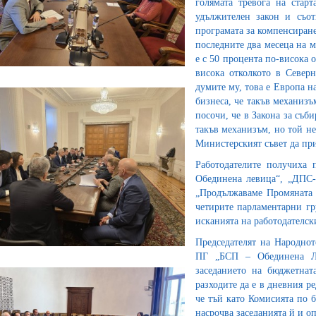
голямата тревога на стар
удължителен закон и съот
програмата за компенсиране
последните два месеца на м
е с 50 процента по-висока 
висока отколкото в Север
думите му, това е Европа н
бизнеса, че такъв механизъ
посочи, че в Закона за съб
такъв механизъм, но той не
Министерският съвет да пр
Работодателите получиха 
Обединена левица“, „ДПС-
„Продължаваме Промяната 
четирите парламентарни гр
исканията на работодателск
Председателят на Народнот
ПГ „БСП – Обединена Ле
заседанието на бюджетнат
разходите да е в дневния р
че тъй като Комисията по 
насрочва заседанията й и о