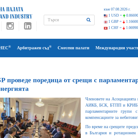
към 07.08.2026 г.
1 USD =
0.86690
1 GBP =
1.16600
1 CHF =
1.06990
®
®
НЕС
Арбитражен съд
Смесени палати
Международни участ
Р проведе поредица от срещи с парламентар
енергията
Членовете на Асоциацията 
АИКБ, БСК, БТПП и КРИБ, п
парламентарните групи 
компенсациите за небитовит
По време на срещите предс
в България и ротационен 