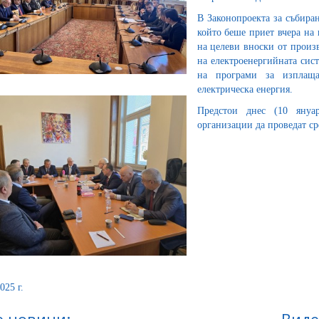
В Законопроекта за събиран
който беше приет вчера на 
на целеви вноски от произ
на електроенергийната сист
на програми за изплаща
електрическа енергия.
Предстои днес (10 януар
организации да проведат с
025 г.
 новини:
Виде