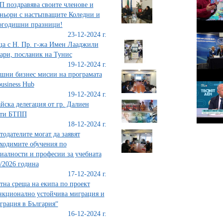
 поздравява своите членове и
ньори с настъпващите Коледни и
огодишни празници!
23-12-2024 г.
а с Н. Пр. г-жа Имен Лааджили
ри, посланик на Тунис
19-12-2024 г.
шни бизнес мисии на програмата
usiness Hub
19-12-2024 г.
йска делегация от гр. Далиен
ети БТПП
18-12-2024 г.
тодателите могат да заявят
ходимите обучения по
иалности и професии за учебната
/2026 година
17-12-2024 г.
тна среща на екипа по проект
кционално устойчива миграция и
грация в България“
16-12-2024 г.