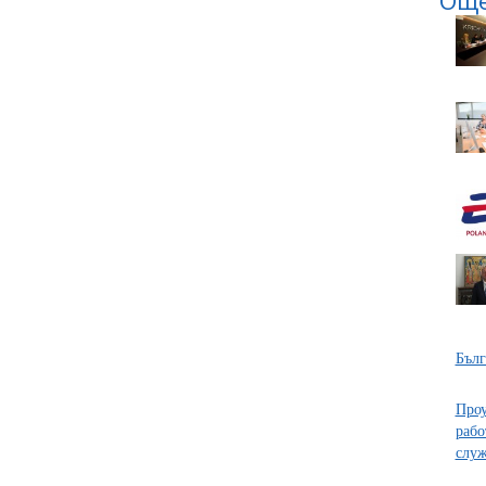
Бълг
Проу
рабо
служ