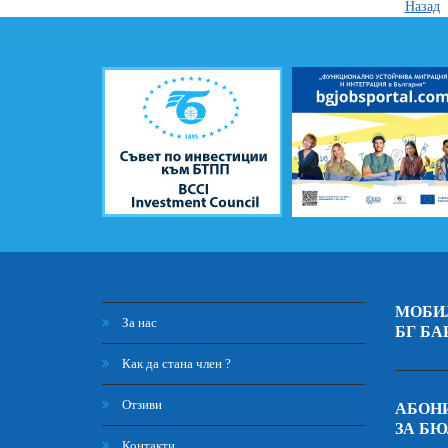
Назад
МОБИ
За нас
БГ БА
Как да стана член ?
Отзиви
АБОНИ
ЗА Б
Контакти