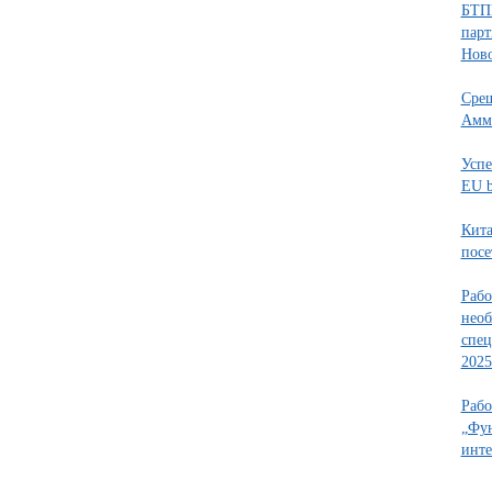
БТПП
парт
Нов
Срещ
Амма
Успе
EU b
Кита
пос
Рабо
необ
спец
2025
Рабо
„Фун
инте