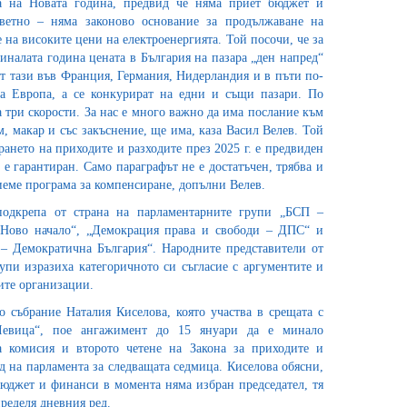
та на Новата година, предвид че няма приет бюджет и
ветно – няма законово основание за продължаване на
 на високите цени на електроенергията. Той посочи, че за
иналата година цената в България на пазара „ден напред“
от тази във Франция, Германия, Нидерландия и в пъти по-
на Европа, а се конкурират на едни и същи пазари. По
а три скорости. За нас е много важно да има послание към
м, макар и със закъснение, ще има, каза Васил Велев. Той
ирането на приходите и разходите през 2025 г. е предвиден
 е гарантиран. Само параграфът не е достатъчен, трябва и
иеме програма за компенсиране, допълни Велев.
подкрепа от страна на парламентарните групи „БСП –
Ново начало“, „Демокрация права и свободи – ДПС“ и
– Демократична България“. Народните представители от
упи изразиха категоричното си съгласие с аргументите и
ите организации.
о събрание Наталия Киселова, която участва в срещата с
вица“, пое ангажимент до 15 януари да е минало
а комисия и второто четене на Закона за приходите и
ед на парламента за следващата седмица. Киселова обясни,
бюджет и финанси в момента няма избран председател, тя
пределя дневния ред.