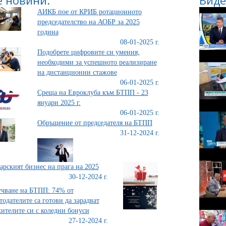
АИКБ пое от КРИБ ротационното
председателство на АОБР за 2025
година
08-01-2025 г.
Подобрете цифровите си умения,
необходими за успешното реализиране
на дистанционни стажове
06-01-2025 г.
Среща на Евроклуба към БТПП - 23
януари 2025 г.
06-01-2025 г.
Обръщение от председателя на БТПП
31-12-2024 г.
арският бизнес на прага на 2025
30-12-2024 г.
чване на БТПП: 74% от
тодателите са готови да зарадват
ителите си с коледни бонуси
27-12-2024 г.