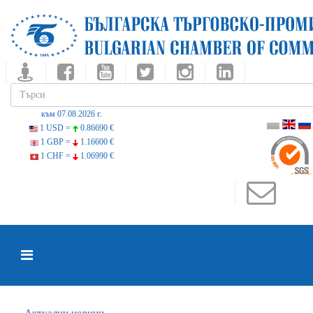
към 07.08.2026 г.
1 USD =
0.86690 €
1 GBP =
1.16600 €
1 CHF =
1.06990 €