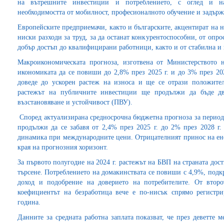
на вътрешните инвестиции и потреблението, с оглед и на
необходимостта от мобилност, професионалното обучение и задържа
Европейските предприемачи, както и българските, акцентират на 
ниски разходи за труд, за да останат конкурентоспособни, от опр
добър достъп до квалифицирани работници, както и от стабилна и 
Макроикономическата прогноза, изготвена от Министерството 
икономиката да се повиши до 2,8% през 2025 г. и до 3% през 20
доведе до ускорен растеж на износа и ще се отрази положител
растежът на публичните инвестиции ще продължи да бъде д
възстановяване и устойчивост (ПВУ).
Според актуализирана средносрочна бюджетна прогноза за период
продължи да се забавя от 2,4% през 2025 г. до 2% през 2028 г.
динамика при международните цени. Отрицателният принос на ен
края на прогнозния хоризонт.
За първото полугодие на 2024 г. растежът на БВП на страната до
търсене. Потреблението на домакинствата се повиши с 4,9%, подк
доход и подобрение на доверието на потребителите. От второ
коефициентът на безработица вече е по-нисък спрямо регистр
година.
Данните за средната работна заплата показват, че през деветте м