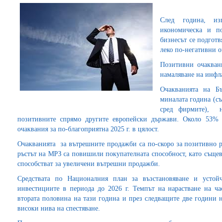
След година, изп
икономическа и по
бизнесът се подготв
леко по-негативни о
Позитивни очакван
намаляване на инфла
Очакванията на Б
миналата година (с
сред фирмите), н
позитивните спрямо другите европейски държави. Около 53%
очаквания за по-благоприятна 2025 г. в цялост.
Очакванията за вътрешните продажби са по-скоро за позитивно р
ръстът на МРЗ са повишили покупателната способност, като същев
способстват за увеличени вътрешни продажби.
Средствата по Националния план за възстановяване и устой
инвестициите в периода до 2026 г. Темпът на нарастване на ч
втората половина на тази година и през следващите две години н
високи нива на спестяване.