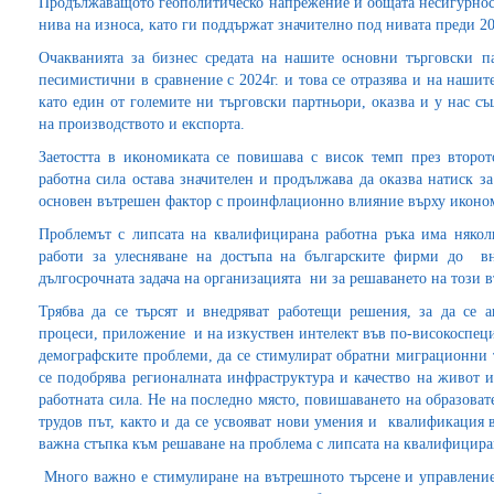
Продължаващото геополитическо напрежение и общата несигурност
нива на износа, като ги поддържат значително под нивата преди 20
Очакванията за бизнес средата на нашите основни търговски 
песимистични в сравнение с 2024г. и това се отразява и на нашите
като един от големите ни търговски партньори, оказва и у нас с
на производството и експорта.
Заетостта в икономиката се повишава с висок темп през второто
работна сила остава значителен и продължава да оказва натиск за
основен вътрешен фактор с проинфлационно влияние върху иконо
Проблемът с липсата на квалифицирана работна ръка има няко
работи за улесняване на достъпа на българските фирми до в
дългосрочната задача на организацията ни за решаването на този в
Трябва да се търсят и внедряват работещи решения, за да се 
процеси, приложение и на изкуствен интелект във по-високоспеци
демографските проблеми, да се стимулират обратни миграционни 
се подобрява регионалната инфраструктура и качество на живот и
работната сила. Не на последно място, повишаването на образоват
трудов път, както и да се усвояват нови умения и квалификация 
важна стъпка към решаване на проблема с липсата на квалифицира
Много важно е стимулиране на вътрешното търсене и управлениет