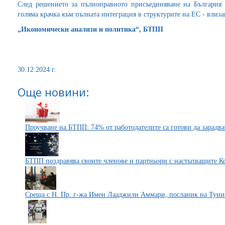
След решението за пълноправното присъединяване на Българи
голяма крачка към пълната интеграция в структурите на ЕС - влиза
„Икономически анализи и политика“, БТПП
30.12.2024 г.
Още новини:
Проучване на БТПП: 74% от работодателите са готови да зарадва
БТПП поздравява своите членове и партньори с настъпващите 
Среща с Н. Пр. г-жа Имен Лааджили Аммари, посланик на Туни