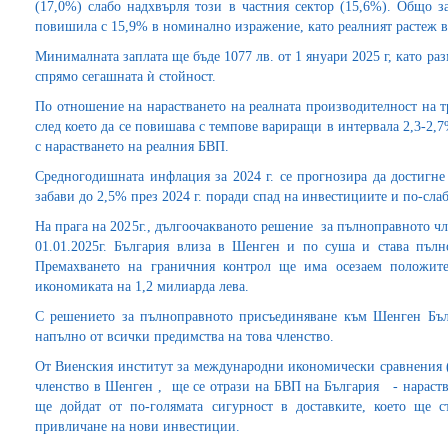
(17,0%) слабо надхвърля този в частния сектор (15,6%). Общо за
повишила с 15,9% в номинално изражение, като реалният растеж 
Минималната заплата ще бъде 1077 лв. от 1 януари 2025 г, като ра
спрямо сегашната ѝ стойност.
По отношение на нарастването на реалната производителност на тру
след което да се повишава с темпове вариращи в интервала 2,3-2,7
с нарастването на реалния БВП.
Средногодишната инфлация за 2024 г. се прогнозира да достигне
забави до 2,5% през 2024 г. поради спад на инвестициите и по-слаб
На прага на 2025г., дългоочакваното решение за пълноправното чл
01.01.2025г. България влиза в Шенген и по суша и става пълн
Премахването на граничния контрол ще има осезаем положите
икономиката на 1,2 милиарда лева.
С решението за пълноправното присъединяване към Шенген Бъл
напълно от всички предимства на това членство.
От Виенския институт за международни икономически сравнения
членство в Шенген , ще се отрази на БВП на България - нараств
ще дойдат от по-голямата сигурност в доставките, което ще 
привличане на нови инвестиции.