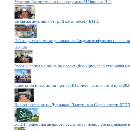
Успешни бизнес мисии на програмата EU business Hub
Китайска делегация от гр. Далиен посети БТПП
Работодателите могат да заявят необходимите обучения по специ
година
Работна среща на екипа по проект „Функционално устойчива ми
Съветът по инвестиции при БТПП отчете постигнатото през 2024
Новият посланик на Държавата Палестина в София посети БТП
БТПП приветства днешното решение за пълно присъединяване 