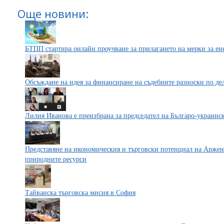
Още новини:
БТПП стартира онлайн проучване за прилагането на мерки за е
Обсъждане на идея за финансиране на съдебните разноски по де
Лилия Иванова е преизбрана за председател на Българо-украинс
Представяне на икономическия и търговски потенциал на Аржент
природните ресурси
Тайванска търговска мисия в София