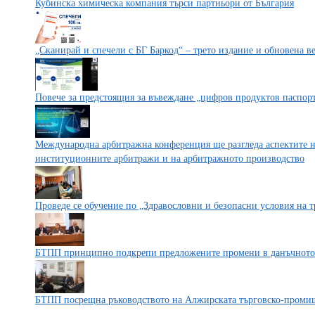
Кубинска химическа компания търси партньори от България
„Сканирай и спечели с БГ Баркод“ – трето издание и обновена 
Повече за предстоящия за въвеждане „цифров продуктов паспор
Международна арбитражна конференция ще разгледа аспектите н
институционните арбитражи и на арбитражното производство
Проведе се обучение по „Здравословни и безопасни условия на т
БТПП принципно подкрепи предложените промени в данъчното з
БТПП посрещна ръководството на Алжирската търговско-проми