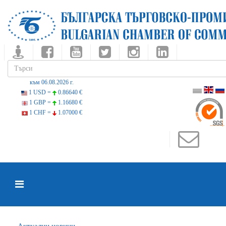
към 06.08.2026 г.
1 USD =
0.86640 €
1 GBP =
1.16680 €
1 CHF =
1.07000 €