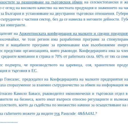
ностите за разширяване на търговския обмен
на селскостопански и ж
о с оглед на високото качество на местната продукция и значението на ч
 за България и установяване на двустранни търговски отношения. Губерн
и сътрудничи с частния сектор, без да се намесва в неговите дейности. Г
ски имигранти.
дателят на
Аржентинската конфедерация на малките и средни предприя
посочвайки, че този регион има разработени програми за стимулиран
ти и мащабните програми за преминаване към възобновяеми енерг
ес представи организацията, която ръководи. Конфедерацията има за чле
 средните компании в страна и 70% от работната сила. 60% от тях са се
ес подчерта, че производството на царевица, соя, хранителни прод
ация и търговия в ЕС.
о Гонсалес, председател на Конфедерацията на малките предприятия 
аха споразумение за взаимно сътрудничество за обмен на информация м
гнасио Камило Бавасо, ръководител икономически и търговски отдел в
авители на бизнеса, които имат въпроси относно регулациите и възмож
солството, което да съдейства по множество начини за осъществяване на ко
на събитието можете да видите
тук
Passcode: 4&$A4AL?
-------------