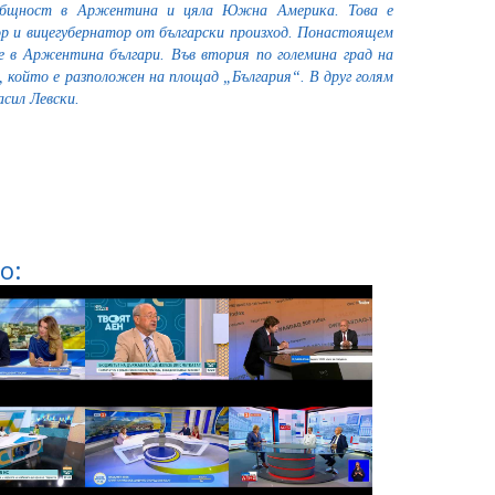
 общност в Аржентина и цяла Южна Америка. Това е
р и вицегубернатор от български произход. Понастоящем
е в Аржентина българи. Във втория по големина град на
, който е разположен на площад „България“. В друг голям
асил Левски.
о: