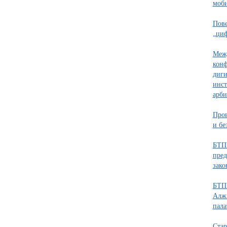
моб
Пове
„циф
Меж
конф
диги
инст
арби
Пров
и бе
БТП
пред
зако
БТПП
Алжи
пала
Стар