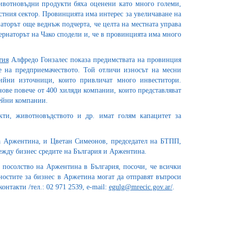
ивотновъдни продукти бяха оценени като много големи,
астния сектор. Провинцията има интерес за увеличаване на
аторът още веднъж подчерта, че целта на местната управа
убернаторът на Чако сподели и, че в провинцията има много
тия
Алфредо Гонзалес показа предимствата на провинция
е на предприемачеството. Той отличи износът на месни
ийни източници, които привличат много инвеститори.
нове повече от 400 хиляди компании, които представляват
мейни компании.
укти, животновъдството и др. имат голям капацитет за
на Аржентина, и Цветан Симеонов, председател на БТПП,
ежду бизнес средите на България и Аржентина.
 посолство на Аржентина в България, посочи, че всички
ностите за бизнес в Аржетина могат да отправят въпроси
нтакти /тел.: 02 971 2539, e-mail:
egulg@mrecic.gov.ar/
.