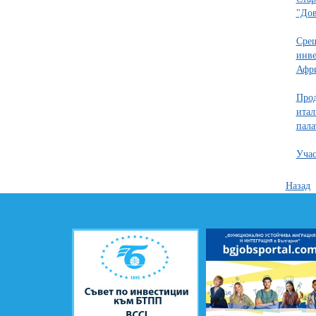
"Дов
Срещ
инве
Афр
Прод
итал
пала
Учас
Назад