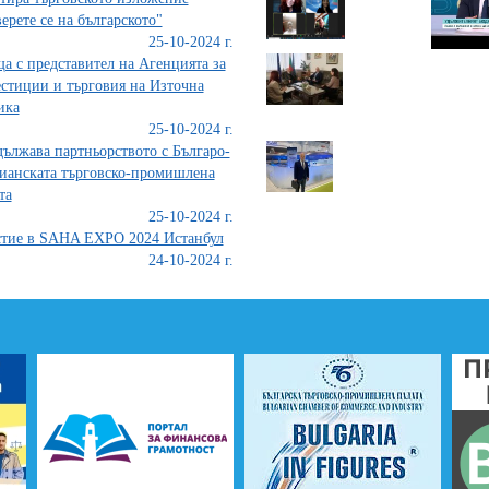
ерете се на българското"
25-10-2024 г.
а с представител на Агенцията за
стиции и търговия на Източна
ика
25-10-2024 г.
ължава партньорството с Българо-
ианската търговско-промишлена
та
25-10-2024 г.
тие в SAHA EXPO 2024 Истанбул
24-10-2024 г.