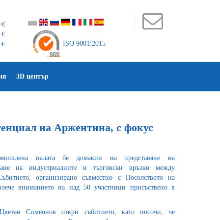
 €
 €
ISO 9001:2015
 €
ия
3D център
енциал на Аржентина, с фокус
промишлена палата бе домакин на представяне на
ване на индустриалните и търговски връзки между
ъбитието, организирано съвместно с Посолството на
лече вниманието на над 50 участници присъствено в
Цветан Симеонов откри събитието, като посочи, че