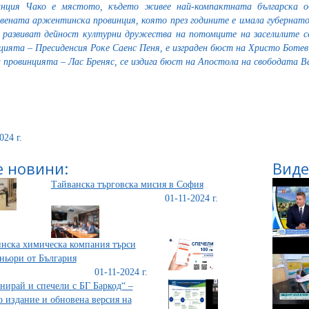
инция Чако е мястото, където живее най-компактната българска
вената аржентинска провинция, която през годините е имала губернато
 развиват дейност културни дружества на потомците на заселилите с
цията – Пресиденсия Роке Саенс Пеня, е изграден бюст на Христо Ботев
а провинцията – Лас Бреняс, се издига бюст на Апостола на свободата В
024 г.
 новини:
Виде
Тайванска търговска мисия в София
01-11-2024 г.
нска химическа компания търси
ньори от България
01-11-2024 г.
нирай и спечели с БГ Баркод“ –
о издание и обновена версия на