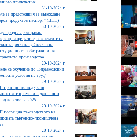
илното приложение
31-10-2024 г.
че за предстоящия за въвеждане
ров продуктов паспорт“ (ЦПП)
30-10-2024 г.
дународна арбитражна
еренция ще разгледа аспектите на
тализацията на дейността на
итуционните арбитражи и на
тражното производство
29-10-2024 г.
еде се обучение по „Здравословни
зопасни условия на труд“
29-10-2024 г.
П принципно подкрепи
ложените промени в данъчното
нодателство за 2025 г.
29-10-2024 г.
 посрещна ръководството на
рската търговско-промишлена
та
28-10-2024 г.
тира търговското изложение