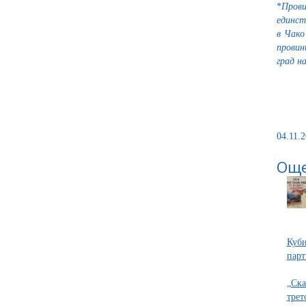
*
Пров
единст
в Чако
провин
град н
04.11.2
Още
Куби
парт
„Ска
трет