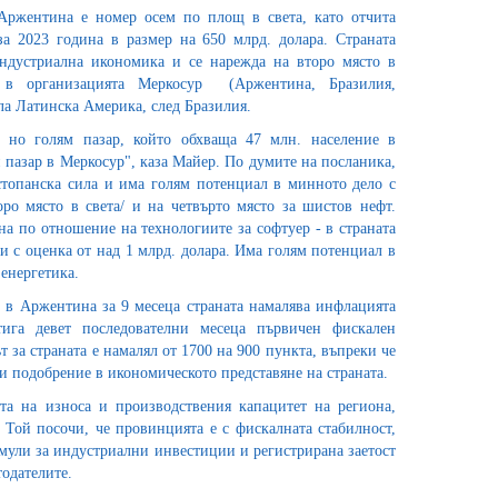
Аржентина е номер осем по площ в света, като отчита
а 2023 година в размер на 650 млрд. долара. Страната
ндустриална икономика и се нарежда на второ място в
 в организацията Меркосур (Аржентина, Бразилия,
ла Латинска Америка, след Бразилия.
 но голям пазар, който обхваща 47 млн. население в
пазар в Меркосур", каза Майер. По думите на посланика,
остопанска сила и има голям потенциал в минното дело с
оро място в света/ и на четвърто място за шистов нефт.
а по отношение на технологиите за софтуер - в страната
 с оценка от над 1 млрд. долара. Има голям потенциал в
 енергетика.
 в Аржентина за 9 месеца страната намалява инфлацията
га девет последователни месеца първичен фискален
т за страната е намалял от 1700 на 900 пункта, въпреки че
ки подобрение в икономическото представяне на страната.
та на износа и производствения капацитет на региона,
 Той посочи, че провинцията е с фискалната стабилност,
мули за индустриални инвестиции и регистрирана заетост
одателите.