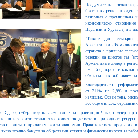
По думите на посланика, 
брутен вътрешен продукт з
разполага с промишлена и
икономическо отношение
Парагвай и Уругвай) и в ця
"Това е един несъвършен,
Аржентина и 295-милионен 
страната е призната селск
резерви на шистов газ /вт
Аржентина е лидер в регион
има 16 еднорози и компании
областта на възобновяемата
Благодарение на реформите
от 211% на 2,8% и пости
излишък. Освен това, рискъ
все още е висок, отразявай
о Сдеро, губернатор на аржентинската провинция Чако, подчерта ръс
телно в селското стопанство, животновъдството и природните ресурси.
ов излишък и прилага мерки за икономии. Правителството предлага сти
, включително бонуси за обществени услуги и финансови вноски за работ