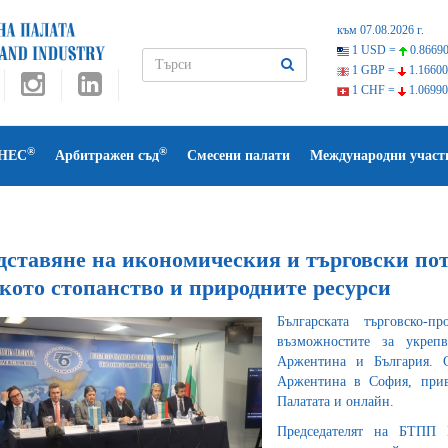
към 07.08.2026 г.
1 USD =
0.86690
1 GBP =
1.16600
1 CHF =
1.06990
®
®
НЕС
Арбитражен съд
Смесени палати
Международни участ
дставяне на икономическия и търговски пот
кото стопанство и природните ресурси
Българската търговско-
възможностите за укреп
Аржентина и България. С
Аржентина в София, прив
Палатата и онлайн.
Председателят на БТПП 