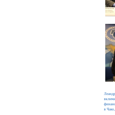
Леандр
включи
финанс
в Чако