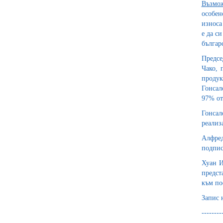
Възмож
особен
износа
е да с
българ
Предсе
Чако, 
продук
Гонсал
97% от
Гонсал
реализ
Алфред
подпис
Хуан И
предст
към по
Запис 
--------