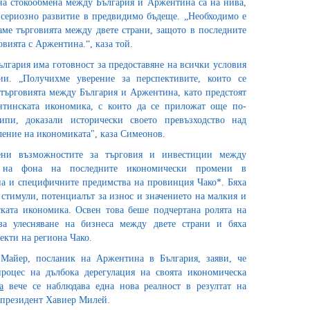
 на стокообмена между България и Аржентина са на нива,
 сериозно развитие в предвидимо бъдеще. „Необходимо е
аме търговията между двете страни, защото в последните
вията с Аржентина.“, каза той.
лгария има готовност за предоставяне на всички условия
ии. „Получихме уверение за перспективите, които се
 търговията между България и Аржентина, като предстоят
тинската икономика, с които да се приложат още по-
ипи, доказали исторически своето превъзходство над
ление на икономиката", каза Симеонов.
ени възможностите за търговия и инвестиции между
 на фона на последните икономически промени в
а и специфичните предимства на провинция Чако*. Бяха
стимули, потенциалът за износ и значението на малкия и
ката икономика. Освен това беше подчертана ролята на
за улесняване на бизнеса между двете страни и бяха
екти на региона Чако.
Майер, посланик на Аржентина в България, заяви, че
процес на дълбока дерегулация на своята икономическа
а
вече се наблюдава една нова реалност в резултат на
я президент Хавиер Милей.