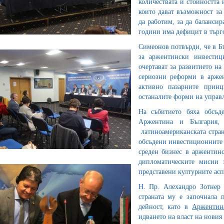
количествата и стойността
които дават възможност за
да работим, за да балансир
години има дефицит в търго
Симеонов потвърди, че в Бъ
за аржентински инвестиц
очертават за развитието на
сериозни реформи в аржен
активно пазарните принц
останалите форми на управ
На събитието бяха обсъд
Аржентина и България,
латиноамериканската стран
обсъдени инвестиционните 
среден бизнес в аржентинс
дипломатическите мисии 
представени културните асп
Н. Пр. Алехандро Зотнер 
страната му е започнала 
дейност, като в
Аржентин
идването на власт на нови