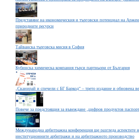
Представяне на икономическия и търговски потенциал на Аржент
природните ресурси
Тайванска търговска мисия в София
Кубинска химическа компания търси партньори от България
„Сканирай и спечели с БГ Баркод“ – трето издание и обновена 
Повече за предстоящия за въвеждане „цифров продуктов паспор
Международна арбитражна конференция ще разгледа аспектите н
институционните арбитражи и на арбитражното производство