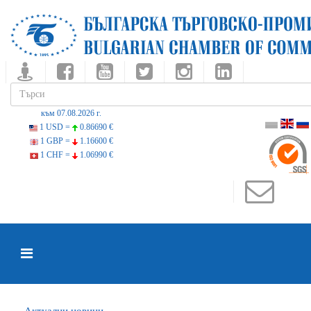
към 07.08.2026 г.
1 USD =
0.86690 €
1 GBP =
1.16600 €
1 CHF =
1.06990 €