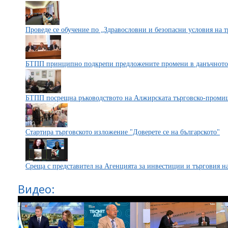
Проведе се обучение по „Здравословни и безопасни условия на т
БТПП принципно подкрепи предложените промени в данъчното з
БТПП посрещна ръководството на Алжирската търговско-проми
Стартира търговското изложение "Доверете се на българското"
Среща с представител на Агенцията за инвестиции и търговия н
Видео: