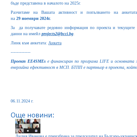
бъде представена в началото на 2025г.
Разчитаме на Вашата активност и попълването на анкетат
на
29
ноември 2024г.
За да получавате редовно информация по проекта и текущите 
данни на имейл
projects2@bcci.bg
.
Линк към анкетата:
Анкета
-------------
Проект EE4SMEs
е финансиран по програма LIFE и основната м
енергийна ефективност в МСП. БТПП е партньор в проекта, който
06.11.2024 г.
Още новини:
Лилия Иванова е преизбрана за председател на Българо-украинс