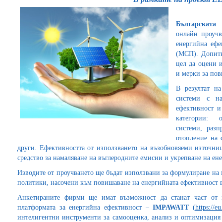
Българската
онлайн проучв
енергийна ефе
(МСП). Допитв
цел да оцени 
и мерки за пов
В резултат на
системи с на
ефективност и
категории: 
системи, разп
отопление на 
други. Ефективността от използването на възобновяеми източни
средство за намаляване на въглеродните емисии и укрепване на ен
Изводите от проучването ще бъдат използвани за формулиране на 
политики, насочени към повишаване на енергийната ефективност 
Анкетираните фирми ще имат възможност да станат част от 
платформата за енергийна ефективност –
IMPAWATT
(
https://e
интелигентни инструменти за самооценка, анализ и оптимизация