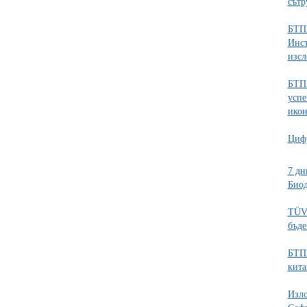
сътр
БТПП
Инст
изсл
БТПП
успе
икон
Цифр
7 дн
Биод
TÜV 
бъде
БТПП
кита
Изло