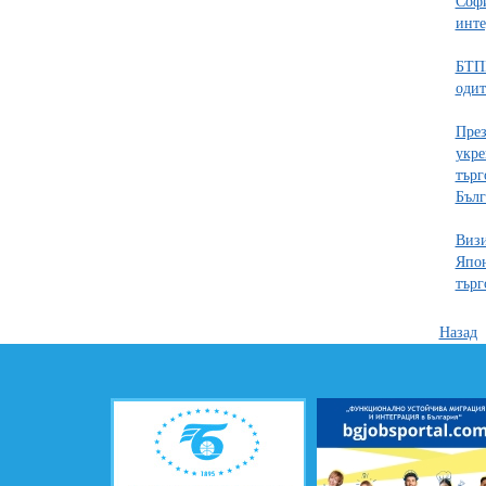
Софи
инте
БТП
одит
През
укре
търг
Бълг
Визи
Япон
търг
Назад