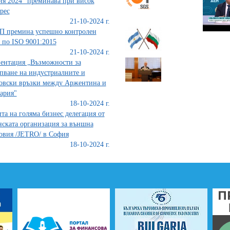
я 2024“ преминава при висок
рес
21-10-2024 г.
П премина успешно контролен
 по ISO 9001:2015
21-10-2024 г.
ентация „Възможности за
пване на индустриалните и
овски връзки между Аржентина и
ария"
18-10-2024 г.
та на голяма бизнес делегация от
ската организация за външна
овия /JETRO/ в София
18-10-2024 г.