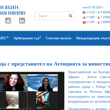
към 07.08.2026 г.
1 USD =
0.86690
1 GBP =
1.16600
1 CHF =
1.06990
®
®
НЕС
Арбитражен съд
Смесени палати
Международни участ
ща с представител на Агенцията за инвести
Представителят на Българ
Африка - Антон Самсон
сътрудничество и междун
работна среща с Робърт М
търговия на Източна Аф
реализирането на инвести
координиране на застъпниче
Организацията е активна о