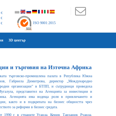
 €
 €
ISO 9001:2015
 €
ия
3D център
ции и търговия на Източна Африка
ската търговско-промишлена палата в Република Южна
ов, Габриела Димитрова, директор „Международно
ародни организации“ в БТПП, и сътрудници проведоха
угалула, представител на Агенцията за инвестиции и
рика. Агенцията има водеща роля в привличането и
ции, както и в подкрепата на бизнес общността чрез
ството за реформи в бизнес средата.
т 1990 г. в страните Уганда, Кения, Танзания, Руанда,