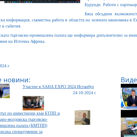
Бурунди. Работи с партньо
Бяха обсъдени възможност
ска информация, съвместна работа в областта на зелената икономика в 
е в събития.
ската търговско-промишлена палата ще информира допълнително за иниц
овия на Източна Африка.
024 г.
 новини:
Виде
Участие в SAHA EXPO 2024 Истанбул
24-10-2024 г.
тът по инвестиции към БТПП и
аро-молдовска търговско-
мишлена палата (БМТПП)
исаха споразумение за