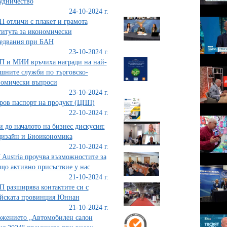
удничество
24-10-2024 г.
 отличи с плакет и грамота
итута за икономически
едвания при БАН
23-10-2024 г.
 и МИИ връчиха награди на най-
шните служби по търговско-
омически въпроси
23-10-2024 г.
ов паспорт на продукт (ЦПП)
22-10-2024 г.
и до началото на бизнес дискусия:
изайн и Биоикономика
22-10-2024 г.
Austria проучва възможностите за
що активно присъствие у нас
21-10-2024 г.
 разширява контактите си с
йската провинция Юннан
21-10-2024 г.
жението „Автомобилен салон