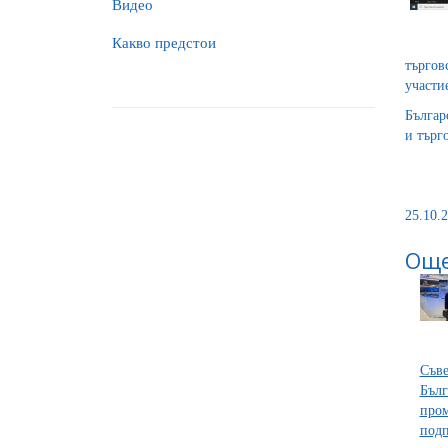
Видео
Какво предстои
търгов
участи
Българ
и търг
25.10.2
Още
Съве
Бълг
про
подп