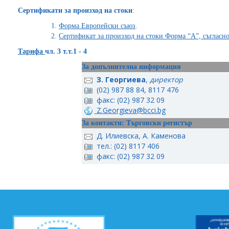
Сертификати за произход на стоки
:
Форма Европейски съюз
.
Сертификат за произход на стоки Форма “А”, съгласн
Тарифа
чл. 3 т.т.1 - 4
За допълнителна информация
З. Георгиева
,
директор
(02) 987 88 84, 8117 476
факс: (02) 987 32 09
Z.Georgieva@bcci.bg
За контакти: Търговски регистър
Д. Илиевска, А. Каменова
тел.: (02) 8117 406
факс: (02) 987 32 09