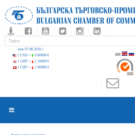
към 07.08.2026 г.
1 USD =
0.86690 €
1 GBP =
1.16600 €
1 CHF =
1.06990 €