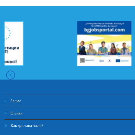
За нас
Отзиви
Как да стана член ?