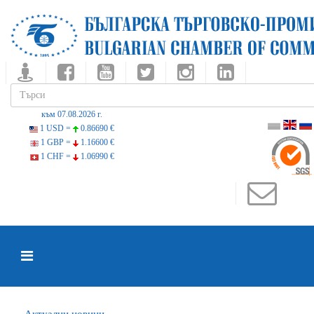
към 07.08.2026 г.
1 USD =
0.86690 €
1 GBP =
1.16600 €
1 CHF =
1.06990 €