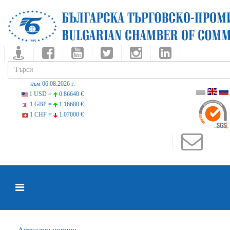
към 06.08.2026 г.
1 USD =
0.86640 €
1 GBP =
1.16680 €
1 CHF =
1.07000 €