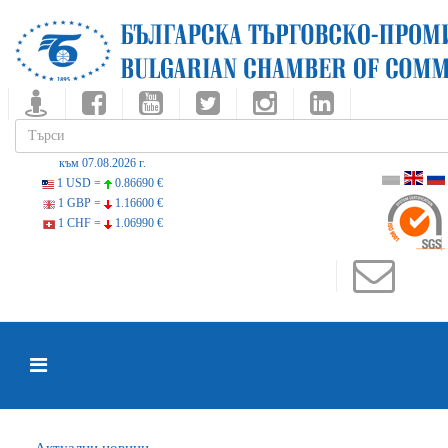
към 07.08.2026 г.
1 USD =
0.86690 €
1 GBP =
1.16600 €
1 CHF =
1.06990 €