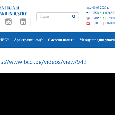
към 06.08.2026 г.
1 USD =
0.86640
1 GBP =
1.16680
1 CHF =
1.07000
®
®
НЕС
Арбитражен съд
Смесени палати
Международни участ
ps://www.bcci.bg/videos/view/942