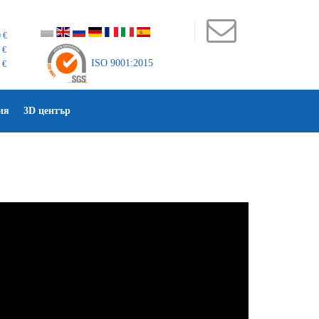
 €
 €
ISO 9001:2015
 €
ия
3D център