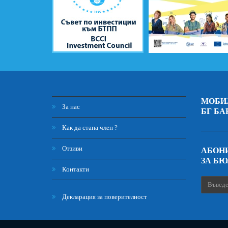
МОБИ
За нас
БГ БА
Как да стана член ?
Отзиви
АБОНИ
ЗА Б
Контакти
Декларация за поверителност