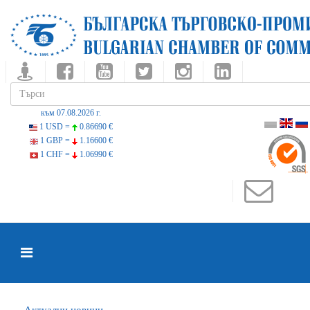
към 07.08.2026 г.
1 USD =
0.86690 €
1 GBP =
1.16600 €
1 CHF =
1.06990 €