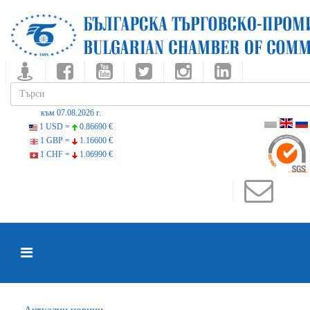
към 07.08.2026 г.
1 USD =
0.86690 €
1 GBP =
1.16600 €
1 CHF =
1.06990 €