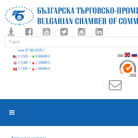
към 07.08.2026 г.
1 USD =
0.86690 €
1 GBP =
1.16600 €
1 CHF =
1.06990 €