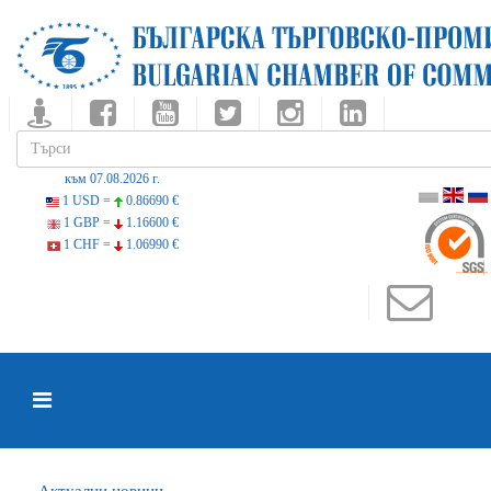
към 07.08.2026 г.
1 USD =
0.86690 €
1 GBP =
1.16600 €
1 CHF =
1.06990 €