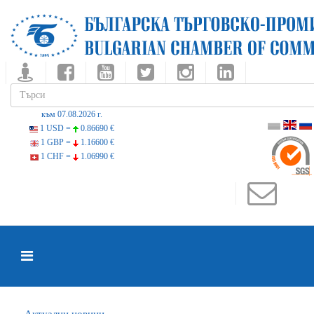
към 07.08.2026 г.
1 USD =
0.86690 €
1 GBP =
1.16600 €
1 CHF =
1.06990 €