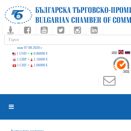
към 07.08.2026 г.
1 USD =
0.86690 €
1 GBP =
1.16600 €
1 CHF =
1.06990 €