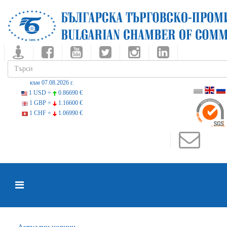
към 07.08.2026 г.
1 USD =
0.86690 €
1 GBP =
1.16600 €
1 CHF =
1.06990 €