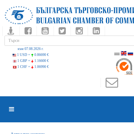
към 07.08.2026 г.
1 USD =
0.86690 €
1 GBP =
1.16600 €
1 CHF =
1.06990 €