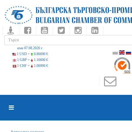
към 07.08.2026 г.
1 USD =
0.86690 €
1 GBP =
1.16600 €
1 CHF =
1.06990 €