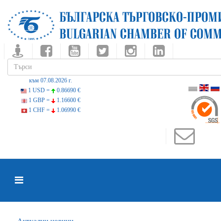
към 07.08.2026 г.
1 USD =
0.86690 €
1 GBP =
1.16600 €
1 CHF =
1.06990 €