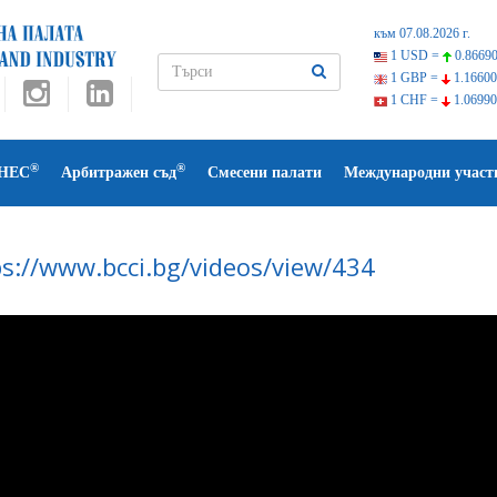
към 07.08.2026 г.
1 USD =
0.86690
1 GBP =
1.16600
1 CHF =
1.06990
®
®
НЕС
Арбитражен съд
Смесени палати
Международни участ
ps://www.bcci.bg/videos/view/434