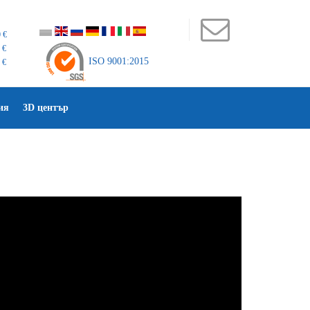
 €
 €
ISO 9001:2015
 €
ия
3D център