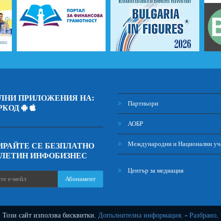
ЛНИ ПРИЛОЖЕНИЯ НА:
Партньори
РКОД
АОБР
Международни и Национални уч
РАЙТЕ СЕ БЕЗПЛАТНО
ЮЛЕТИН ИНФОБИЗНЕС
Център за медиация
Абонамент
Този сайт използва бисквитки.
Допълнителна информация.
-
Разбрано
.