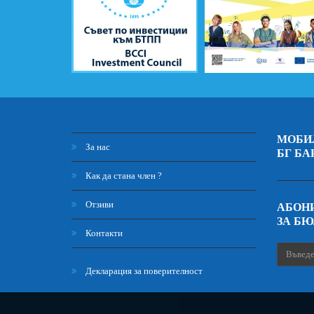
МОБИ
За нас
БГ БА
Как да стана член ?
Отзиви
АБОНИ
ЗА Б
Контакти
Декларация за поверителност