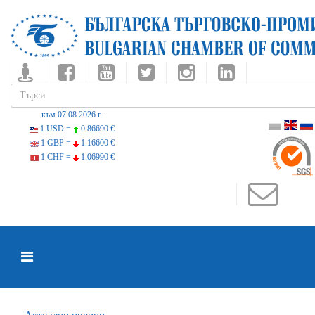
към 07.08.2026 г.
1 USD =
0.86690 €
1 GBP =
1.16600 €
1 CHF =
1.06990 €