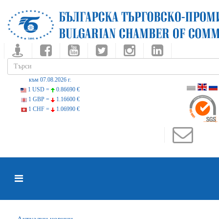
към 07.08.2026 г.
1 USD =
0.86690 €
1 GBP =
1.16600 €
1 CHF =
1.06990 €