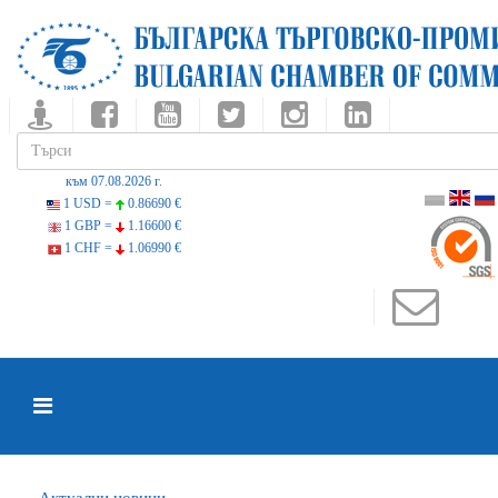
към 07.08.2026 г.
1 USD =
0.86690 €
1 GBP =
1.16600 €
1 CHF =
1.06990 €