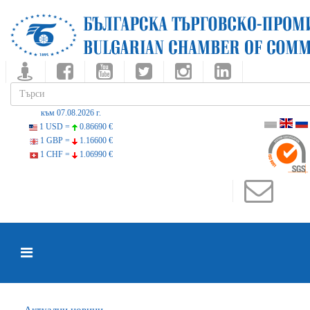
към 07.08.2026 г.
1 USD =
0.86690 €
1 GBP =
1.16600 €
1 CHF =
1.06990 €