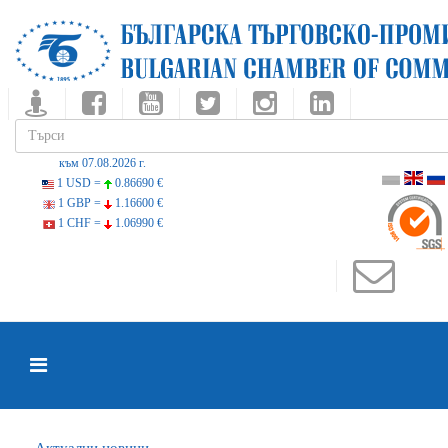
към 07.08.2026 г.
1 USD =
0.86690 €
1 GBP =
1.16600 €
1 CHF =
1.06990 €