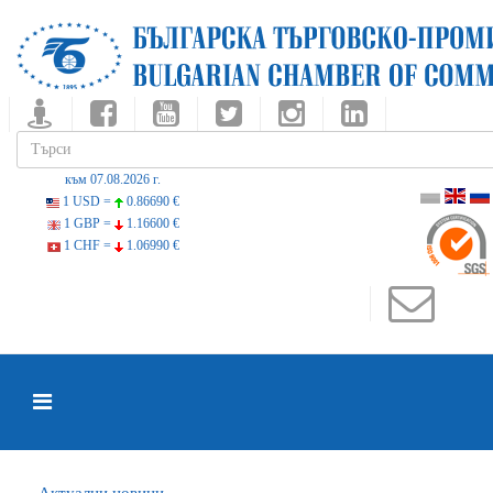
към 07.08.2026 г.
1 USD =
0.86690 €
1 GBP =
1.16600 €
1 CHF =
1.06990 €