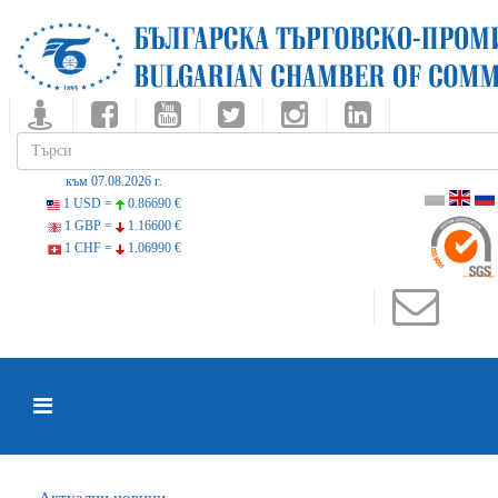
към 07.08.2026 г.
1 USD =
0.86690 €
1 GBP =
1.16600 €
1 CHF =
1.06990 €