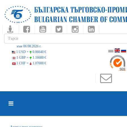
към 06.08.2026 г.
1 USD =
0.86640 €
1 GBP =
1.16680 €
1 CHF =
1.07000 €