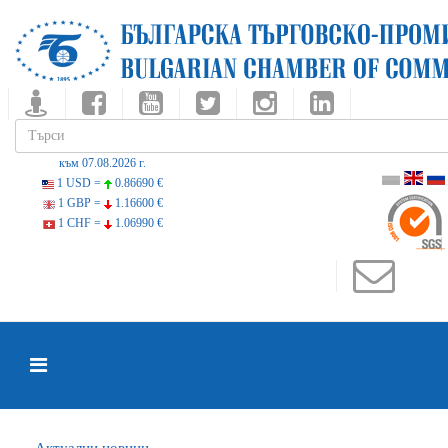
към 07.08.2026 г.
1 USD =
0.86690 €
1 GBP =
1.16600 €
1 CHF =
1.06990 €