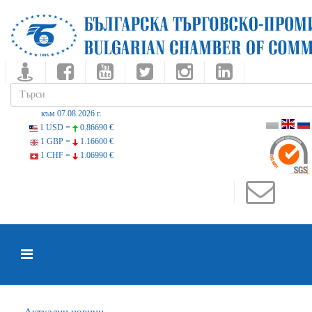
към 07.08.2026 г.
1 USD =
0.86690 €
1 GBP =
1.16600 €
1 CHF =
1.06990 €