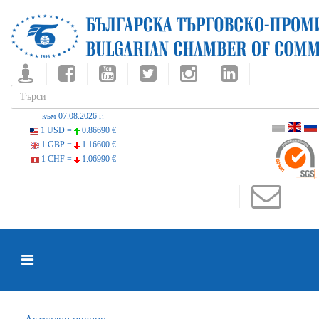
към 07.08.2026 г.
1 USD =
0.86690 €
1 GBP =
1.16600 €
1 CHF =
1.06990 €