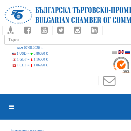
към 07.08.2026 г.
1 USD =
0.86690 €
1 GBP =
1.16600 €
1 CHF =
1.06990 €