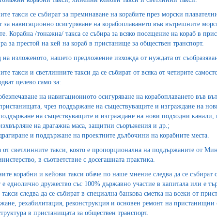
ите такси се събират за преминаване на корабите през морски плавателни
т за навигационно осигуряване на корабоплаването във вътрешните морс
те. Корабна /тонажна/ такса се събира за всяко посещение на кораб в при
ира за престой на кей на кораб в пристанище за обществен транспорт.
д на изложеното, нашето предложение изхожда от нуждата от съобразяван
ите такси и светлинните такси да се събират от всяка от четирите само
одват целево само за:
обезпечаване на навигационното осигуряване на корабоплаването във въ
пристанищата, чрез поддържане на съществуващите и изграждане на нови
поддържане на съществуващите и изграждане на нови подходни канали, 
изхвърляне на драгажна маса, защитни съоръжения и др.;
драгиране и поддържане на проектните дълбочини на корабните места.
а от светлинните такси, която е пропорционална на поддържаните от Мин
инистерство, в съответствие с досегашната практика.
ите корабни и кейови такси обаче по наше мнение следва да се събират 
 е еднолично дружество със 100% държавно участие в капитала или е тър
и такси следва да се събират в специална банкова сметка на всеки от при
жане, рехабилитация, реконструкция и основен ремонт на пристанищни
труктура в пристанищата за обществен транспорт.