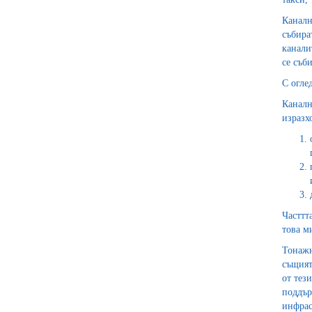
Каналн
събира
канали
се съб
С огле
Каналн
изразх
Часттт
това м
Тонажн
същият
от тез
поддър
инфрас