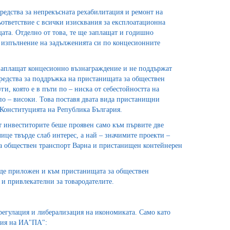
редства за непрекъсната рехабилитация и ремонт на
ответствие с всички изисквания за експлоатационна
ата. Отделно от това, те ще заплащат и годишно
 изпълнение на задълженията си по концесионните
заплащат концесионно възнаграждение и не поддържат
редства за поддръжка на пристанищата за обществен
и, която е в пъти по – ниска от себестойността на
по – високи. Това поставя двата вида пристанищни
 Конституцията на Република България.
от инвеститорите беше проявен само към първите две
ице твърде слаб интерес, а най – значимите проекти –
за обществен транспорт Варна и пристанищен контейнерен
бъде приложен и към пристанищата за обществен
 и привлекателни за товародателите.
егулация и либерализация на икономиката. Само като
щия на ИА"ПА":