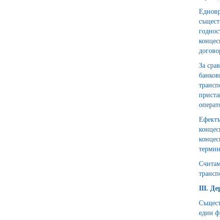
Едновр
същест
годнос
концес
договор
За сра
банков
трансп
приста
операт
Ефектъ
концес
концес
термин
Считам
трансп
III. Д
Същест
един ф