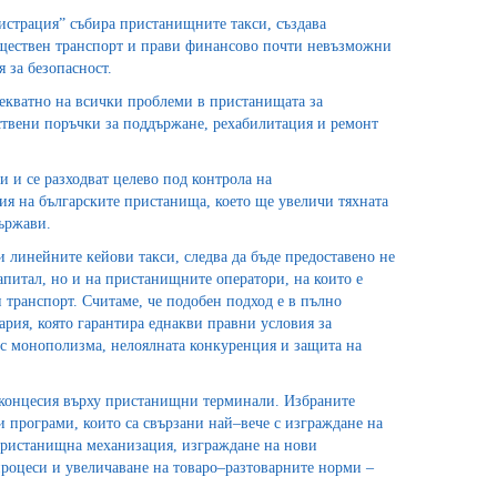
страция” събира пристанищните такси, създава
бществен транспорт и прави финансово почти невъзможни
 за безопасност.
декватно на всички проблеми в пристанищата за
ствени поръчки за поддържане, рехабилитация и ремонт
и и се разходват целево под контрола на
ия на българските пристанища, което ще увеличи тяхната
ържави.
и линейните кейови такси, следва да бъде предоставено не
питал, но и на пристанищните оператори, на които е
транспорт. Считаме, че подобен подход е в пълно
гария, която гарантира еднакви правни условия за
а с монополизма, нелоялната конкуренция и защита на
 концесия върху пристанищни терминали. Избраните
 програми, които са свързани най–вече с изграждане на
 пристанищна механизация, изграждане на нови
роцеси и увеличаване на товаро–разтоварните норми –