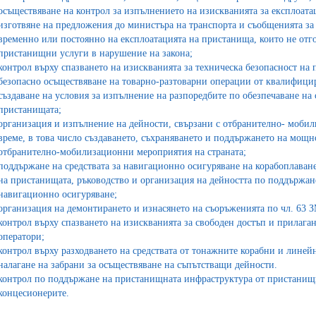
осъществяване на контрол за изпълнението на изискванията за експлоата
изготвяне на предложения до министъра на транспорта и съобщенията за 
временно или постоянно на експлоатацията на пристанища, които не отг
пристанищни услуги в нарушение на закона;
контрол върху спазването на изискванията за техническа безопасност на 
безопасно осъществяване на товарно-разтоварни операции от квалифицира
създаване на условия за изпълнение на разпоредбите по обезпечаване на 
пристанищата;
организация и изпълнение на дейности, свързани с отбранително- мобил
време, в това число създаването, съхраняването и поддържането на мощн
отбранително-мобилизационни мероприятия на страната;
поддържане на средствата за навигационно осигуряване на корабоплаване
на пристанищата, ръководство и организация на дейността по поддържан
навигационно осигуряване;
организация на демонтирането и изнасянето на съоръженията по чл. 6
контрол върху спазването на изискванията за свободен достъп и прилаг
оператори;
контрол върху разходването на средствата от тонажните корабни и линей
налагане на забрани за осъществяване на съпътстващи дейности.
контрол по поддържане на пристанищната инфраструктура от пристанищн
концесионерите.