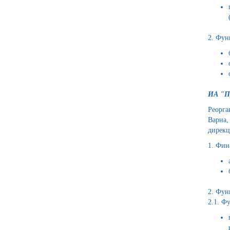
2. Фун
ИА "П
Реорга
Варна,
дирекц
1. Фин
2. Фун
2.1. Ф