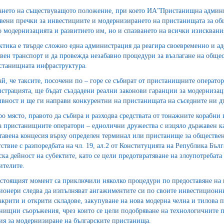
ането на съществуващото положение, при което ИА”Пристанищна админи
вени пречки за инвестициите и модернизирането на пристанищата за о
о модернизацията и развитието им, но и спазването на всички изисквания
ктика е твърде сложно една администрация да реагира своевременно и а
вен транспорт и да провежда незабавно процедури за възлагане на обще
станищната инфраструктура.
ай, че таксите, посочени по – горе се събират от пристанищните оператор
страцията, ще бъдат създадени реални законови гаранции за модернизац
ивност и ще ги направи конкурентни на пристанищата на съседните ни д
ро място, правото да събира и разходва средствата от тонажните корабни 
а пристанищните оператори – еднолични дружества с изцяло държавен ка
тавена концесия върху определен терминал или пристанище за обществен 
тствие с разпоредбата на чл. 19, ал.2 от Конституцията на Република Бъл
ска дейност на субектите, като се цели предотвратяване на злоупотребат
ителите.
стоящият момент са приключили няколко процедури по предоставяне на
ионери следва да изпълняват ангажиментите си по своите инвестиционни
акрити и открити складове, закупуване на нова модерна челна и тилова
нищни съоръжения, чрез които се цели подобряване на технологичните п
ия за модернизиране на българските пристанища.