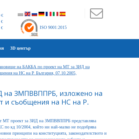
 €
 €
ISO 9001:2015
 €
ия
3D център
ановище на БАКБА по проект на МТ за ЗИД на
ения на НС на Р. България, 07.10.2005,
Д на ЗМПВВППРБ, изложено на
т и съобщения на НС на Р.
т от МТ проект за ЗИД на ЗМПВВППРБ представлява
С по кд 10/2004, който ни най-малко не подобрява
сновни принципи на конституцията, законодателството и