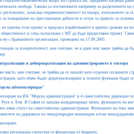
я социално-икономически модел на страната ни, предимно касаещи равн
ическата свобода. Такива са постановките например за разделението на 
 с регионално, залагащо неравнопоставеност на пазара, изискването за с
о за извършване на пристанищни дейности и оттук за правото за сключван
не приема този проект и предлага изработването в кратки срокове на нов
 общественост и след съгласуване с МТ да бъде предоставен проект. Так
а му с браншовите организации, проведена на 17.09.2005.
етенции за изчерпателност, ние считаме, че в един нов закон трябва да 
ер:
ентрализация и дебюрократизация на администрирането в сектора
во място, ние считаме, че трябва да се запазят като отделни сегашните
страция, като обаче бъдат децентрализирани и техните функции бъдат о
орска администрация"
низиране на ИА "Морска администрация" в 4 самостоятелни дирекции по 
, Русе и Лом. В София се запазва координиращо звено, функциите на кое
ято няма статут на самостоятелна администрация. Функциите на това зве
ментите на държавата по международни конвенции и/или междудържавн
ансиране:
всяка регионална структура се финансира от бюджета;