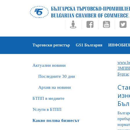
Търговски регистър
GS1 България
ИНФОБИЗ
www.bc
Актуални новини
ЗМПВВП
Бургас
Последните 30 дни
Ста
Архив на новини
изн
БTПП в медиите
Бъл
Услуги в БТПП
Българ
прибър
Какво ползва бизнесът
нормат