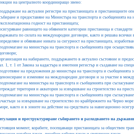
ункции на централното координиращо звено:
поддържане на актуални регистри на пристанищата и пристанищните опе
събиране и предоставяне на Министъра на транспорта и съобщенията на 
експлоатационна годност на пристанищата;
осигуряване равнището на обявените категории пристанища и стандарти
държавата по силата на международни договори, както и решава всички 
определяне и обявяване нивата за сигурност на пристанищата, изработван
подпомагане на министъра на транспорта и съобщенията при осъществяв
договори;
организация на набирането, поддържането в актуално състояние и предос
ал. 1, т. 1 от Закона за кадастъра и имотния регистър и създаване на с
подготвяне на предложения до министъра на транспорта и съобщенията з
денонсиране и изменяне на международни договори и за участие в межд
подпомагане на министъра на транспорта и съобщенията при съгласуванет
отреждат територия и акватория за извършване на строителство на прис
подпомагане на министъра на транспорта и съобщенията при съгласуване
участъци за извършване на строителство по крайбрежието на Черно море
море, както и в зоните на действие на средствата за навигационно осигур
регулация и преструктуриране събирането и разходването на държав
стоящия момент, корабите, посещаващи пристанищата за обществен транс
 тонажни корабни такси, линейни кейови такси и светлинни такси.