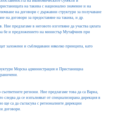
опоставеността на икономическите субекти и
пристанищата на такива с национално значение и на
ключване на договори с държавни структури за получаване
е на договори за предоставяне на такива, и др.
. Ние предлагаме в неговото изготвяне да участва цялата
ова бе и предложението на министър Мутафчиев при
бъдат заложени и съблюдавани няколко принципа, като
 структури Морска администрация и Пристанищна
граничени.
съответните региони. Ние предлагаме това да са Варна,
то следва да се изпълняват от специализирана дирекция в
но ще са да съгласува с регионалните дирекции
и договори.