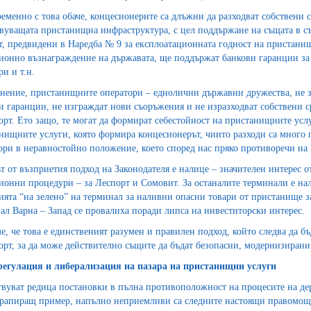
еменно с това обаче, концесионерите са длъжни да разходват собствени с
вуващата пристанищна инфраструктура, с цел поддържане на същата в съ
т, предвидени в Наредба № 9 за експлоатационната годност на пристанищ
ионно възнаграждение на държавата, ще поддържат банкови гаранции за
и и т.н.
внение, пристанищните оператори – еднолични държавни дружества, не 
и гаранции, не изграждат нови съоръжения и не изразходват собствени с
орт. Ето защо, те могат да формират себестойност на пристанищните услуг
нищните услуги, която формира концесионерът, чиито разходи са много 
ори в неравностойно положение, което според нас пряко противоречи на
т от възприетия подход на Законодателя е налице – значителен интерес 
ионни процедури – за Леспорт и Сомовит. За останалите терминали е нал
ията “на зелено” на терминал за наливни опасни товари от пристанище 
ал Варна – Запад се провалиха поради липса на инвеститорски интерес.
е, че това е единственият разумен и правилен подход, който следва да 
орт, за да може действително същите да бъдат безопасни, модернизирани
ерегулация и либерализация на пазара на пристанищни услуги
вуват редица постановки в пълна противоположност на процесите на дер
рапиращ пример, напълно неприемливи са следните настоящи правомо