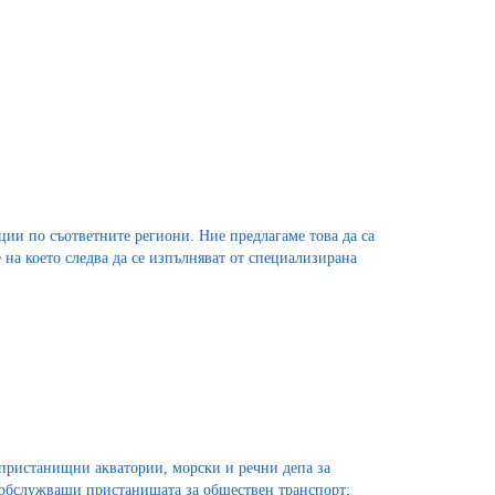
и по съответните региони. Ние предлагаме това да са
на което следва да се изпълняват от специализирана
пристанищни акватории, морски и речни депа за
 обслужващи пристанищата за обществен транспорт;