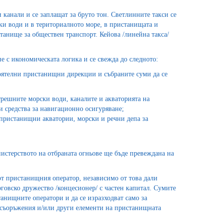
 канали и се заплащат за бруто тон. Светлинните такси се
ки води и в териториалното море, в пристанищата и
станище за обществен транспорт. Кейова /линейна такса/
е с икономическата логика и се свежда до следното:
стоятелни пристанищни дирекции и събраните суми да се
трешните морски води, каналите и акваторията на
 средства за навигационно осигуряване;
пристанищни акватории, морски и речни депа за
истерството на отбраната огньове ще бъде превеждана на
от пристанищния оператор, независимо от това дали
говско дружество /концесионер/ с частен капитал. Сумите
станищните оператори и да се изразходват само за
 съоръжения и/или други елементи на пристанищната