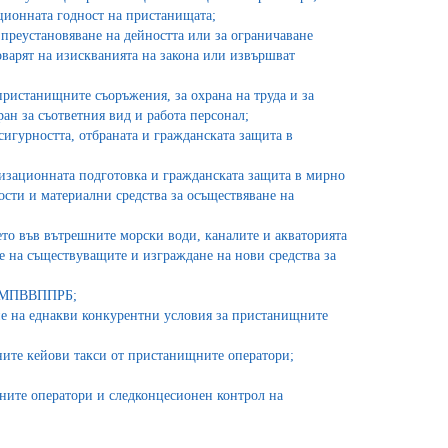
ционната годност на пристанищата;
преустановяване на дейността или за ограничаване
оварят на изискванията на закона или извършват
пристанищните съоръжения, за охрана на труда и за
н за съответния вид и работа персонал;
сигурността, отбраната и гражданската защита в
изационната подготовка и гражданската защита в мирно
ости и материални средства за осъществяване на
то във вътрешните морски води, каналите и акваторията
е на съществуващите и изграждане на нови средства за
3 ЗМПВВППРБ;
ане на еднакви конкурентни условия за пристанищните
ните кейови такси от пристанищните оператори;
ите оператори и следконцесионен контрол на