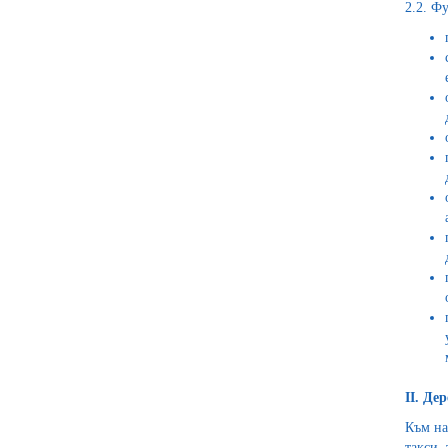
2.2. Ф
II. Де
Към на
такси,