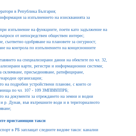
ратори в Република България;
информация за изпълнението на изискванията за
 при изпълнение на функциите, поети като задължение на
въпроси от непосредствен обществен интерес;
е, съответно одобряване на плановете за сигурност;
ане на контрола по изпълнението на концесионните
тавянето на специализирани данни на обектите по чл. 32,
пециализирани карти, регистри и информационни системи;
а сключване, присъединяване, ратифициране,
ународни организации;
о на подробни устройствени планове, с които се
танища по чл. 107 - 109 ЗМПВВППРБ;
то на документи за отреждането на земни и водни
 и р. Дунав, във вътрешните води и в териториалното
яване;
ните пристанищни такси
порт в РБ заплащат следните видове такси: канални