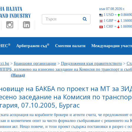
към 07.08.2026 г.
1 USD =
0.86690
1 GBP =
1.16600
1 CHF =
1.06990
®
®
НЕС
Арбитражен съд
Смесени палати
Международни участ
ci.bg
>
Браншови организации
>
Предложения към правителството
>
Ст
ПРБ, изложено на изнесено заседание на Комисия по транспорт и съобщ
(Назад)
новище на БАКБА по проект на МТ за ЗИ
есено заседание на Комисия по транспор
гария, 07.10.2005, Бургас
ската асоциация на корабните брокери и агенти счита, че предложения
зан и козметичен опит за чисто формално съобразяване с решението на К
ивния акт. Нещо повече, и този проект съдържа постановки в разрез с о