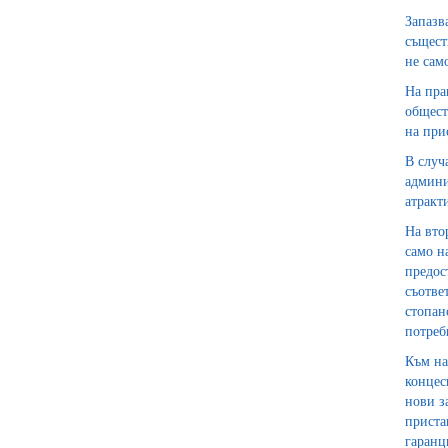
Запазв
същест
не сам
На пра
общест
на при
В случ
админи
атракт
На вто
само н
предос
съотве
стопан
потреб
Към на
концес
нови з
приста
гаранц