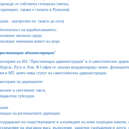
приходи от собствена стопанска сметка;
(примерно, такава е схемата в Румъния)
кции - контролни по: (както до сега)
безопасност на корабоплаването;
опазване околната среда;
опазване човешкия живот на море.
ристанищна администрация"
низиране на ИА "Пристанищна администрация" в 4 самостоятелни дирекци
 Бургас, Русе и Лом. В София се запазва координиращо звено, функциите 
ия в МТ, която няма статут на самостоятелна администрация.
ансиране на дирекциите:
анални и светлинни такси;
бюджетни субсидии.
кции
ункции на регионалните дирекции:
поддържане на съществуващите и изграждане на нови подходни канали, 
изхвърляне на драгажна маса, вълноломи, защитни съоръжения и други,