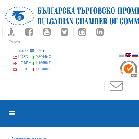
към 06.08.2026 г.
1 USD =
0.86640 €
1 GBP =
1.16680 €
1 CHF =
1.07000 €