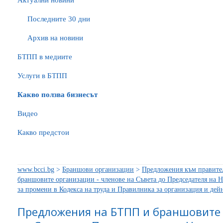
Актуални новини
Последните 30 дни
Архив на новини
БTПП в медиите
Услуги в БТПП
Какво ползва бизнесът
Видео
Какво предстои
www.bcci.bg
>
Браншови организации
>
Предложения към правите
браншовите организации - членове на Съвета до Председателя на 
за промени в Кодекса на труда и Правилника за организация и дей
Предложения на БТПП и браншовите 