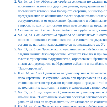
Чл. 3в, ал. 3 от Кодекса на труда
да се измени по следния н
нормативни актове или други документи, председателят на Н
постоянните комисии към Народното събрание, министър-пр
председателите на общинските съвети задължително искат м
сътрудничество и от отрасловите, браншовите и общинските 
въпроси, по които тези съвети имат правомощия да представ
Сегашната ал. 3 на чл. 3в от Кодекса на труда да се преноме
Чл. 3в, ал. 4 от Кодекса на труда да се измени така:
“Съвети
по своя инициатива становищата си на съответните държавни
органи не изпълнят задължението си по предходната ал. 3”.
Чл. 63, ал. 1 от Правилника за организацията и дейността
следния начин:”Законопроектите, мотивите към тях и прил
съвет за тристранно сътрудничество, отрасловите и браншови
внасят до председателя на Народното събрание и незабавно с
“Законопроекти”.
В чл. 64, ал.1 от Правилника за организацията и дейностт
ново изречение:”В случаите, когато при председателя на На
становища от заинтересувани организации и граждани той и
на постоянните комисии, на които е разпределен законопрое
Чл. 65, ал. 1, изр. първо
от Правилника за организацията и 
измени така: “Постоянните комисии обсъждат законопроекти
рано от 48 часа от получаването им от членовете на съответн
Чл. 66, ал. 4
от Правилника за организацията и дейността 