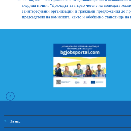
следния начин: “Докладът за първо четене на водещата коми
заинтересувани организации и граждани предложения до пре
председателя на комисията, както и обобщено становище на 
За нас