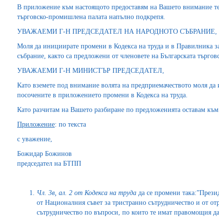
В приложение към настоящото предоставям на Вашето внимание те
търговско-промишлена палата напълно подкрепя.
УВАЖАЕМИ Г-Н ПРЕДСЕДАТЕЛ НА НАРОДНОТО СЪБРАНИЕ,
Моля да инициирате промени в Кодекса на труда и в Правилника з
събрание, както са предложени от членовете на Българската търго
УВАЖАЕМИ Г-Н МИНИСТЪР ПРЕДСЕДАТЕЛ,
Като вземете под внимание волята на предприемачеството моля да
посочените в приложението промени в Кодекса на труда.
Като разчитам на Вашето разбиране по предложенията оставам към
Приложение
: по текста
с уважение,
Божидар Божинов
председател на БТПП
Чл. 3в, ал. 2 от Кодекса на труда
да се промени така:”Прези
от Националния съвет за тристранно сътрудничество и от от
сътрудничество по въпроси, по които те имат правомощия да