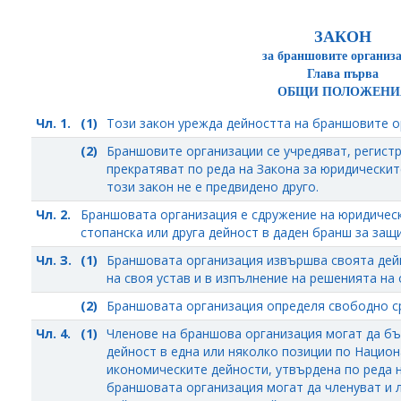
ЗАКОН
за браншовите организ
Глава първа
ОБЩИ ПОЛОЖЕНИ
Чл. 1.
(1)
Този закон урежда дейността на браншовите о
(2)
Браншовите организации се учредяват, регистр
прекратяват по реда на Закона за юридическит
този закон не е предвидено друго.
Чл. 2.
Браншовата организация е сдружение на юридичес
стопанска или друга дейност в даден бранш за защ
Чл. З.
(1)
Браншовата организация извършва своята дейн
на своя устав и в изпълнение на решенията на
(2)
Браншовата организация определя свободно ср
Чл. 4.
(1)
Членове на браншова организация могат да б
дейност в една или няколко позиции по Нацио
икономическите дейности, утвърдена по реда н
браншовата организация могат да членуват и 