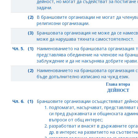
дейност, но могат да съдействат за постигане 
задачи.
(2)
В браншовите организации не могат да членув
религиозни организации.
(3)
Браншовата организация не може да се намесва
може да нарушава тяхната самостоятелност.
Чл. 5.
(1)
Наименованието на браншовата организация т
представлява обединение на членове на браншо
заблуждение и да не накърнява добрите нрави.
(2)
Наименованието на браншовата организация се
бъде допълнително изписано на чужд език.
Глава втора
ДЕЙНОСТ
Чл. 6.
(1)
Браншовите организации осъществяват дейност
подпомагат, насърчават, представляват 
си пред държавната и общинската админи
въпроси от общ интерес;
разработват и внасят в държавните орга
др. в интерес на развитието на съответн