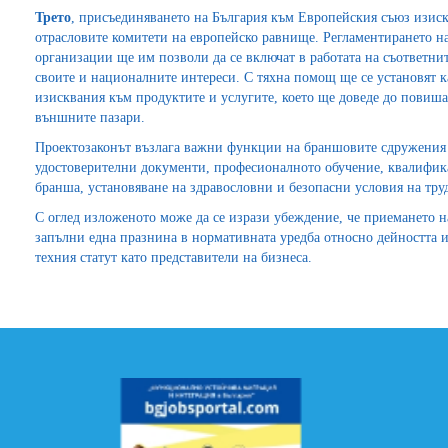
Трето
, присъединяването на България към Европейския съюз изиск
отрасловите комитети на европейско равнище. Регламентирането на
организации ще им позволи да се включат в работата на съответн
своите и националните интереси. С тяхна помощ ще се установят 
изисквания към продуктите и услугите, което ще доведе до повиш
външните пазари.
Проектозаконът възлага важни функции на браншовите сдружения в
удостоверителни документи, професионалното обучение, квалифик
бранша, установяване на здравословни и безопасни условия на тр
С оглед изложеното може да се изрази убеждение, че приемането 
запълни една празнина в нормативната уредба относно дейността 
техния статут като представители на бизнеса.