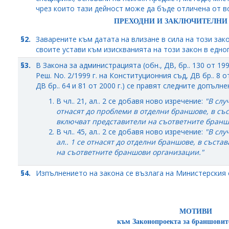
чрез които тази дейност може да бъде отличена от вс
ПРЕХОДНИ И ЗАКЛЮЧИТЕЛНИ
§2.
Заварените към датата на влизане в сила на този за
своите устави към изискванията на този закон в едно
§3.
В Закона за администрацията (обн., ДВ, бр.. 130 от 1998
Реш. No. 2/1999 г. на Конституционния съд, ДВ бр.. 8 от 1
ДВ бр.. 64 и 81 от 2000 г.) се правят следните допълне
В чл.. 21, ал.. 2 се добавя ново изречение:
"В слу
отнасят до проблеми в отделни браншове, в със
включват представители на съответните бранш
В чл.. 45, ал.. 2 се добавя ново изречение:
"В слу
ал.. 1 се отнасят до отделни браншове, в съста
на съответните браншови организации."
§4.
Изпълнението на закона се възлага на Министерския 
МОТИВИ
към Законопроекта за браншовит