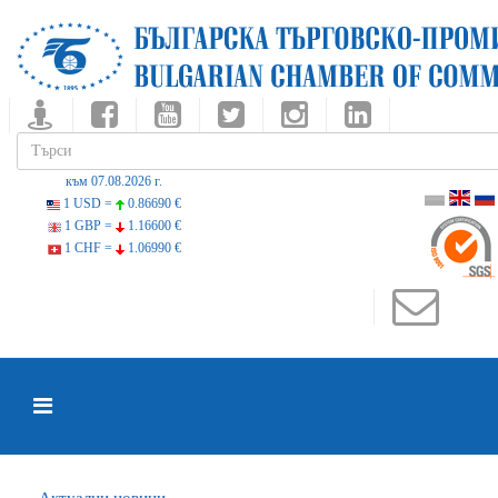
към 07.08.2026 г.
1 USD =
0.86690 €
1 GBP =
1.16600 €
1 CHF =
1.06990 €