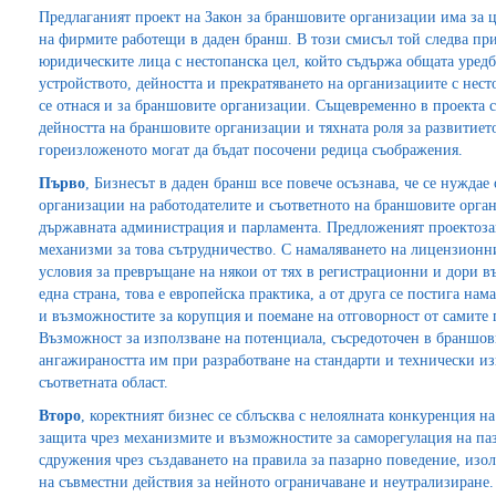
Предлаганият проект на Закон за браншовите организации има за ц
на фирмите работещи в даден бранш. В този смисъл той следва при
юридическите лица с нестопанска цел, който съдържа общата уредб
устройството, дейността и прекратяването на организациите с нест
се отнася и за браншовите организации. Същевременно в проекта 
дейността на браншовите организации и тяхната роля за развитиет
гореизложеното могат да бъдат посочени редица съображения.
Първо
, Бизнесът в даден бранш все повече осъзнава, че се нуждае
организации на работодателите и съответното на браншовите орган
държавната администрация и парламента. Предложеният проектозак
механизми за това сътрудничество. С намаляването на лицензионн
условия за превръщане на някои от тях в регистрационни и дори 
една страна, това е европейска практика, а от друга се постига н
и възможностите за корупция и поемане на отговорност от самите 
Възможност за използване на потенциала, съсредоточен в браншов
ангажираността им при разработване на стандарти и технически из
съответната област.
Второ
, коректният бизнес се сблъсква с нелоялната конкуренция на
защита чрез механизмите и възможностите за саморегулация на паз
сдружения чрез създаването на правила за пазарно поведение, изо
на съвместни действия за нейното ограничаване и неутрализиране.