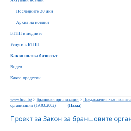
Актуални новини
Последните 30 дни
Архив на новини
БTПП в медиите
Услуги в БТПП
Какво ползва бизнесът
Видео
Какво предстои
www.bcci.bg
>
Браншови организации
>
Предложения към правите
организации (19.03.2002)
(Назад)
Проект за Закон за браншовите орган