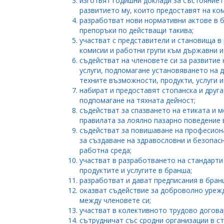
изготвят годишни доклади за състояниет
развитието му, които предоставят на ко
разработват нови нормативни актове в 
препоръки по действащи такива;
участват с представители и становища в
комисии и работни групи към държавни и
съдействат на членовете си за развитие 
услуги, подпомагане установяването на 
техните възможности, продукти, услуги и 
набират и предоставят стопанска и друг
подпомагане на тяхната дейност;
съдействат за спазването на етиката и 
правилата за лоялно пазарно поведение 
съдействат за повишаване на професион
за създаване на здравословни и безопасн
работна среда;
участват в разработването на стандарти
продуктите и услугите в бранша;
разработват и дават предписания в бран
оказват съдействие за доброволно уреж
между членовете си;
участват в колективното трудово догова
сътрудничат със сродни организации в ст