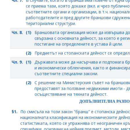
Чл. 7.
В случаите, когато в бранша има повече от една 
се приема тази, която докаже (вкл. и чрез публичн
съответните органи и организации, в т.ч. национа
работодателите и пред другите браншови сдружени
териториални структури.
Чл. 8.
(1)
Браншовата организация може да извършва до
свързана с основната дейност, за която е реги
постигане на определените в устава й цели.
(2)
Предметът на стопанската дейност се определ
Чл. 9.
(1)
Държавата може да насърчава и подпомага бр
и икономически облекчения, както и финансира
съответните специални закони.
(2)
С решение на Министерския съвет на браншови
предоставят за ползване недвижими имоти - д
осъществяване на тяхната дейност.
ДОПЪЛНИТЕЛНА РАЗПО
§1.
По смисъла на този закон "бранш" е стопанска дейнос
националната класификация на икономическите дейнос
статистиката, която се упражнява от неограничен кръ
специфики, основани на нейния предмет, методи, мяс