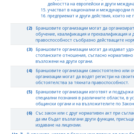
дейността на европейски и други междуна
участват в национални и международни п
предприемат и други действия, които не 
(2)
Браншовите организации могат да организира
обучение, квалификация и преквалификация и 
правоспособност съобразно действащите норм
(З)
Браншовите организации могат да издават удо
стопанските отношения, съгласно нормативно 
възложени на други органи.
(4)
Браншовите организации самостоятелно или о
организации могат да водят регистри на своите
обстоятелства за тяхната правоспособност.
(5)
Браншовите организации изготвят и поддържат
специални познания в различните области, в у
общински органи и на възложителите по Закон
(6)
Със закон или с друг нормативен акт при съгл
да им бъдат възлагани други функции, присъщи
издаване на лицензии.