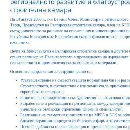
регионалното развитие и благоустро
строителна камара
На 14 август 2000 г., г-н Евгени Чачев, Министър на регионалното
Тасев, Председател на Българската строителна камара, член на Б
сътрудничеството за развитие на строителния и инвестиционния па
Република България към Европейския съюз и финализиране на прех
икономика.
Целта на Мемурандума е Българската строителна камара и другите
станат партньор на Правителството в провеждането на държавната п
строителството и промишлеността за строителни материали.
Основните направления за сътрудничество са:
Усъвършенстване на съществуващата нормативна база и разр
Строителството, в съответствие с изискванията за присъедин
европейските стандарти;
Развитие на трипартитното сътрудничество на отраслово нив
Разработване и реализация на регионални, международни ин
умчастие на български строителни фирми и специалисти;
Реализация на съвместни инициативи на МРРБ и БСК за облек
банкови гаранции и кредити от български фирми за участието
Поемане дейността по квалификация и преквалификация на р