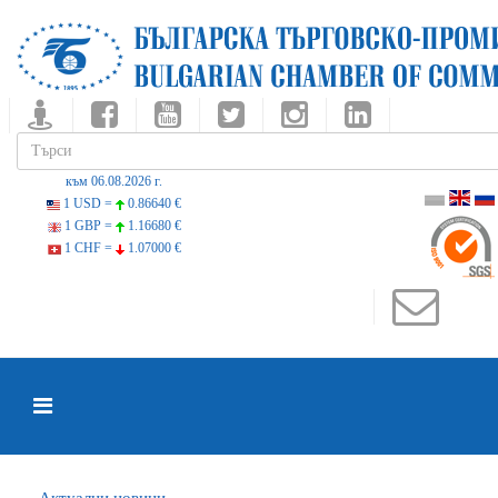
към 06.08.2026 г.
1 USD =
0.86640 €
1 GBP =
1.16680 €
1 CHF =
1.07000 €