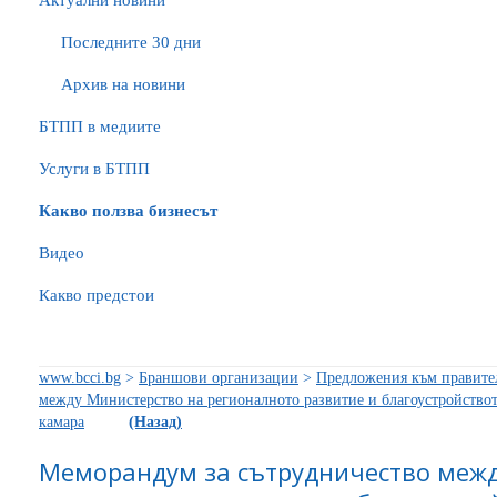
Актуални новини
Последните 30 дни
Архив на новини
БTПП в медиите
Услуги в БТПП
Какво ползва бизнесът
Видео
Какво предстои
www.bcci.bg
>
Браншови организации
>
Предложения към правите
между Министерство на регионалното развитие и благоустройствот
камара
(Назад)
Меморандум за сътрудничество межд