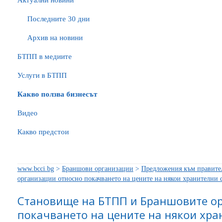
Актуални новини
Последните 30 дни
Архив на новини
БTПП в медиите
Услуги в БТПП
Какво ползва бизнесът
Видео
Какво предстои
www.bcci.bg
>
Браншови организации
>
Предложения към правите
организации относно покачването на цените на някои хранителни 
Становище на БТПП и Браншовите о
покачването на цените на някои хра