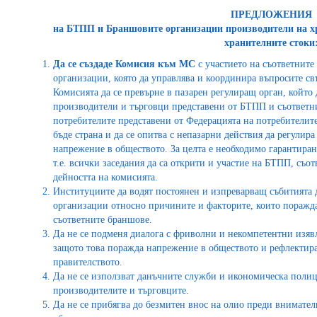
ПРЕДЛОЖЕНИЯ
на БТПП и Браншовите организации производители на хр
хранителните стоки
Да се създаде Комисия към МС
с участието на съответнит
организации, която да управлява и координира въпросите свъ
Комисията да се превърне в пазарен регулиращ орган, който
производители и търговци представени от БТПП и съответн
потребителите представени от Федерацията на потребителите 
бъде страна и да се опитва с непазарни действия да регулира
напрежение в обществото. За целта е необходимо гарантиран
т.е. всички заседания да са открити и участие на БТПП, съ
дейността на комисията.
Институциите да водят постоянен и изпреварващ събитията
организации относно причините и факторите, които поражда
съответните браншове.
Да не се подменя диалога с фриволни и некомпетентни изяв
защото това поражда напрежение в обществото и рефлектир
правителството.
Да не се използват данъчните служби и икономическа полиц
производителите и търговците.
Да не се прибягва до безмитен внос на олио преди внимателн