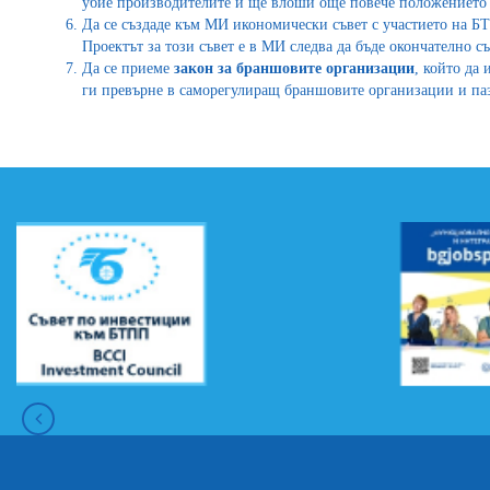
убие производителите и ще влоши още повече положението н
Да се създаде към МИ икономически съвет с участието на 
Проектът за този съвет е в МИ следва да бъде окончателно с
Да се приеме
закон за браншовите организации
, който да
ги превърне в саморегулиращ браншовите организации и паз