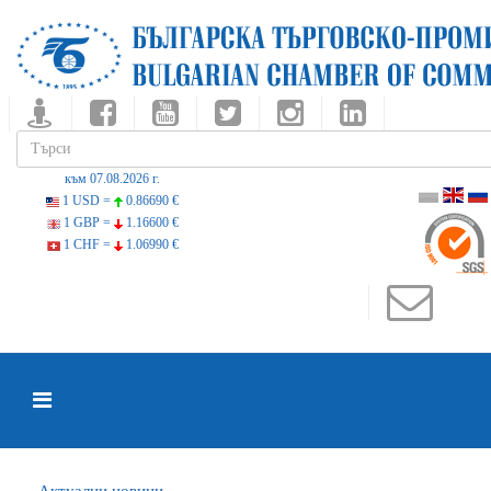
към 07.08.2026 г.
1 USD =
0.86690 €
1 GBP =
1.16600 €
1 CHF =
1.06990 €