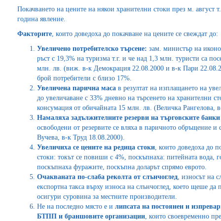
Покачването на цените на някои хранителни стоки през м. август т.
година явление.
Факторите
, които доведоха до покачване на цените се свеждат до:
Увеличено потребителско търсене:
зам. министър на иконо
ръст с 19,3% на туризма т.г. и че над 1,3 млн. туристи са по
млн. лв. (виж. в-к Демокрация 22.08.2000 и в-к Пари 22.08.2
брой потребители с близо 17%.
Увеличена парична маса
в резултат на изплащането на уве
до увеличаване с 33% дневно на търсенето на хранителни сто
консумация от обичайната 15 млн. лв. (Величка Рангелова, в
Намаляха задължителните резерви на търговските банки
освободени от резервите се вляха в паричното обръщение и
Вучева, в-к Труд 18.08.2000).
Увеличиха се цените на редица стоки
, които доведоха до 
стоки: токът се повиши с 4%, поскъпнаха: питейната вода, 
поскъпнаха фуражите, поскъпна доларът спрямо еврото.
Очакваната по-слаба реколта от слънчоглед
, износът на 
експортна такса върху износа на слънчоглед, което щеше да 
осигури суровина за местните производители.
Не на последно място е и
липсата на постоянен и изпрева
БТПП и браншовите организации
, които своевременно пр