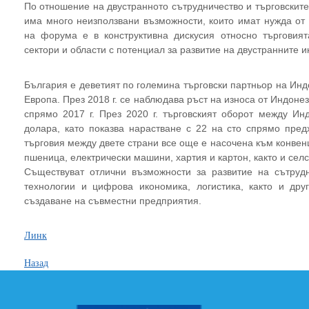
По отношение на двустранното сътрудничество и търговскит
има много неизползвани възможности, които имат нужда от
на форума е в конструктивна дискусия относно търговия
сектори и области с потенциал за развитие на двустранните и
България е деветият по големина търговски партньор на Инд
Европа. През 2018 г. се наблюдава ръст на износа от Индонез
спрямо 2017 г. През 2020 г. търговският оборот между Ин
долара, като показва нарастване с 22 на сто спрямо пред
търговия между двете страни все още е насочена към конвенц
пшеница, електрически машини, хартия и картон, както и сел
Съществуват отлични възможности за развитие на сътруд
технологии и цифрова икономика, логистика, както и др
създаване на съвместни предприятия.
Линк
Назад