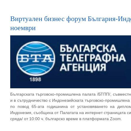
Виртуален бизнес форум България-Индо
ноември
Българската търговско-промишлена палата /БТПП/, съвместн
и в сътрудничество с Индонезийската търговско-промишлена
по повод 65-aта годишнина от установяването на дипло
Индонезия, съобщиха от Палатата на интернет страницата си
сряда/ от 10:00 ч. българско време в платформата Zoom.