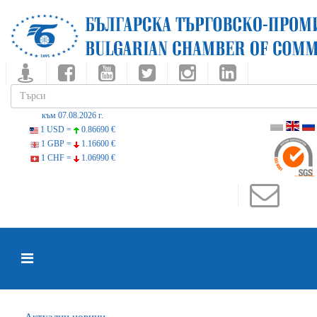
към 07.08.2026 г.
1 USD =
0.86690 €
1 GBP =
1.16600 €
1 CHF =
1.06990 €