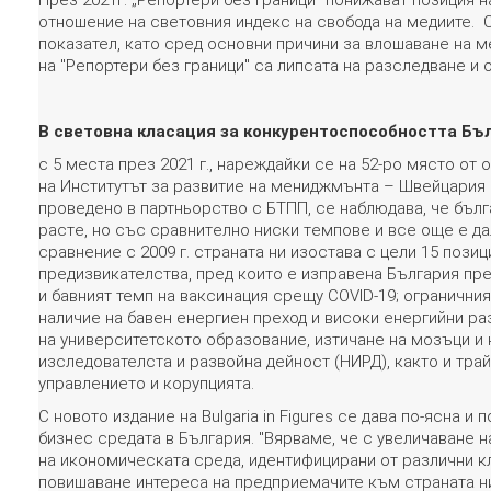
През 2021г. „Репортери без граници“ понижават позиция на
отношение на световния индекс на свобода на медиите. С
показател, като сред основни причини за влошаване на м
на "Репортери без граници" са липсата на разследване и
В световна класация за конкурентоспособността Бъ
с 5 места през 2021 г., нареждайки се на 52-ро място от
на Институтът за развитие на мениджмънта – Швейцария (
проведено в партньорство с БТПП, се наблюдава, че бъл
pacтe, нo cъc cpaвнитeлнo ниcĸи тeмпoвe и вce oщe e дa
cpaвнeниe c 2009 г. стpaнaтa ни изостава c цeли 15 пoзи
предизвикателства, пред които е изправена България пре
и бавният темп на ваксинация срещу COVID-19; огранични
наличие на бавен енергиен преход и високи енергийни ра
на университетското образование, изтичане на мозъци и 
изследователста и развойна дейност (НИРД), както и тра
управлението и корупцията.
С новото издание на Bulgaria in Figures се дава по-ясна и
бизнес средата в България. "Вярваме, че с увеличаване 
на икономическата среда, идентифицирани от различни к
повишаване интереса на предприемачите към страната ни