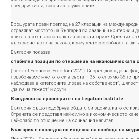
предприятията, така и за служителите.
Брошурата прави преглед на 27 класации на международни
отразяват мястото на България по различни критерии и д
които са и отправна точка за инвеститорите. Сред тях са
върховенството на закона, конкурентоспособността, диги
България показва
стабилни позиции по отношение на икономическата 
(Index of Economic Freedom 2021). Според доклада на фон
подобряваме мястото си в света – 35-то спрямо 36-то пр
наблюдава в категориите „права на собственост“, „цялост 
„данъчна тежест“ и други.
В индекса за просперитет на Legatum Institute
България също подобрява общата си оценка, като се изка
Страната се представя най-силно в икономическото каче
най-слабо по отношение на социалния капитал.
България е последна по индекса на свобода на меди