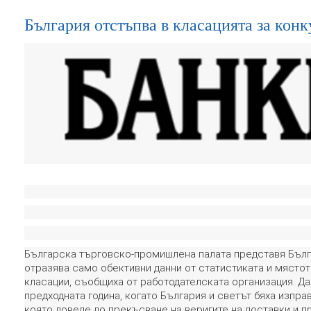
България отстъпва в класацията за кон
Българска търговско-промишлена палата представя Бълг
отразява само обективни данни от статистиката и място
класации, съобщиха от работодателската организация. Да
предходната година, когато България и светът бяха изпра
която доведе до прекъсване на веригите на доставки и п