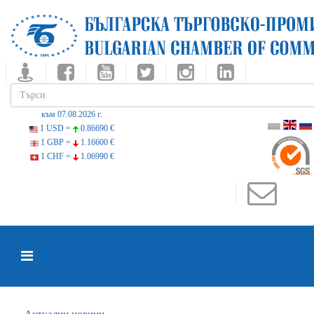
към 07.08.2026 г.
1 USD =
0.86690 €
1 GBP =
1.16600 €
1 CHF =
1.06990 €