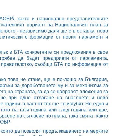
/АОБР/, както и национално представителните
нчателният вариант на Националният план за
ството - независимо дали ще е в оставка, ново
олитическите формации от новия парламент и
тък в БТА конкретните си предложения в свое
рябва да бъдат предприети от парламента,
 правителство, съобщи БТА по информация от
ако това не стане, ще е по-лошо за България,
оръки за доработването му и за механизъм за
ега на страната, за да се направят вложения за
 че при едно отлагане на внасянето и ново
 години, а част от тях ще се изгубят. Не едно и
ото на тази година или след година или две,
ърсене на съгласие по плана, така смятат както
АОБР.
, които да позволят продължаването на мерките