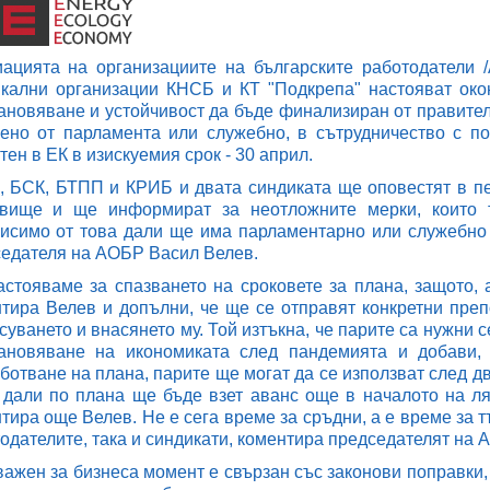
ацията на организациите на българските работодатели 
кални организации КНСБ и КТ "Подкрепа" настояват око
ановяване и устойчивост да бъде финализиран от правител
ено от парламента или служебно, в сътрудничество с п
тен в ЕК в изискуемия срок - 30 април.
 БСК, БТПП и КРИБ и двата синдиката ще оповестят в пе
овище и ще информират за неотложните мерки, които т
исимо от това дали ще има парламентарно или служебно
едателя на АОБР Васил Велев.
стояваме за спазването на сроковете за плана, защото, 
тира Велев и допълни, че ще се отправят конкретни преп
суването и внасянето му. Той изтъкна, че парите са нужни с
тановяване на икономиката след пандемията и добави,
ботване на плана, парите ще могат да се използват след две
дали по плана ще бъде взет аванс още в началото на лят
тира още Велев. Не е сега време за сръдни, а е време за т
одателите, така и синдикати, коментира председателят на 
важен за бизнеса момент е свързан със законови поправки