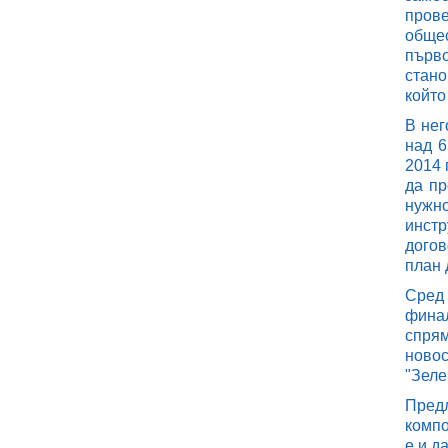
прове
общес
първ
стано
който
В нег
над 6
2014 
да пр
нужн
инст
догов
план 
Сред 
финал
спря
новос
"Зеле
Предл
компо
е и д