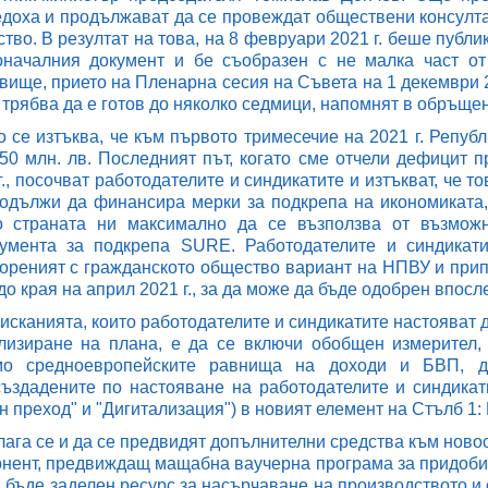
доха и продължават да се провеждат обществени консулта
тво. В резултат на това, на 8 февруари 2021 г. беше публ
оначалния документ и бе съобразен с не малка част от
вище, прието на Пленарна сесия на Съвета на 1 декември 20
 трябва да е готов до няколко седмици, напомнят в обръщен
о се изтъква, че към първото тримесечие на 2021 г. Репу
50 млн. лв. Последният път, когато сме отчели дефицит п
г., посочват работодателите и синдикатите и изтъкват, че 
одължи да финансира мерки за подкрепа на икономиката, 
о страната ни максимално да се възползва от възможн
румента за подкрепа SURE. Работодателите и синдикат
ореният с гражданското общество вариант на НПВУ и припо
до края на април 2021 г., за да може да бъде одобрен впос
исканията, които работодателите и синдикатите настояват 
изиране на плана, е да се включи обобщен измерител,
мо средноевропейските равнища на доходи и БВП, д
ъздадените по настояване на работодателите и синдикат
н преход" и "Дигитализация") в новият елемент на Стълб 1
ага се и да се предвидят допълнителни средства към ново
нент, предвиждащ мащабна ваучерна програма за придоби
а бъде заделен ресурс за насърчаване на производството и