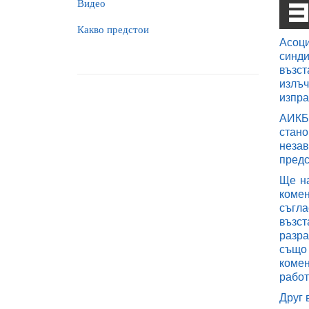
Видео
Какво предстои
Асоци
синди
възст
излъч
изпра
АИКБ,
стан
незав
предс
Ще на
комен
съгла
възс
разра
също 
комен
работ
Друг 