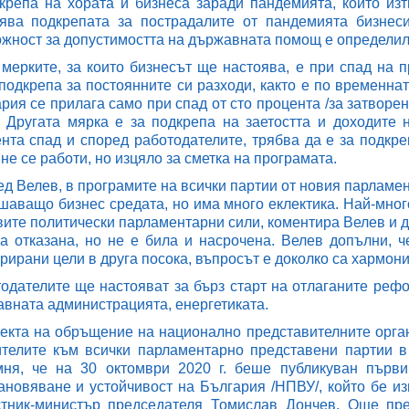
крепа на хората и бизнеса заради пандемията, които изт
ява подкрепата за пострадалите от пандемията бизнес
жност за допустимостта на държавната помощ е определил
мерките, за които бизнесът ще настоява, е при спад на 
подкрепа за постоянните си разходи, както е по временна
рия се прилага само при спад от сто процента /за затворе
 Другата мярка е за подкрепа на заетостта и доходите 
нта спад и според работодателите, трябва да е за подкре
 не се работи, но изцяло за сметка на програмата.
д Велев, в програмите на всички партии от новия парламе
шаващо бизнес средата, но има много еклектика. Най-мно
вите политически парламентарни сили, коментира Велев и 
а отказана, но не е била и насрочена. Велев допълни,
рирани цели в друга посока, въпросът е доколко са хармон
одателите ще настояват за бърз старт на отлаганите рефо
вната администрацията, енергетиката.
екта на обръщение на национално представителните орган
телите към всички парламентарно представени партии в 
мня, че на 30 октомври 2020 г. беше публикуван първ
ановяване и устойчивост на България /НПВУ/, който бе из
стник-министър председателя Томислав Дончев. Още пре