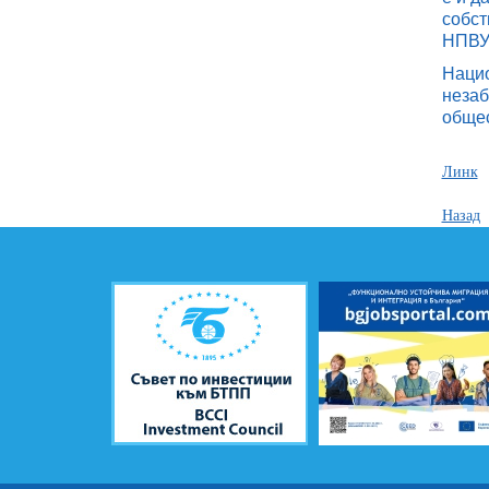
собст
НПВУ 
Нацио
незаб
общес
Линк
Назад