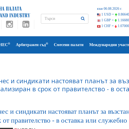
към 06.08.2026 г.
1 USD =
0.86640
1 GBP =
1.16680
1 CHF =
1.07000
®
®
НЕС
Арбитражен съд
Смесени палати
Международни участ
нес и синдикати настояват планът за въ
ализиран в срок от правителство - в ост
ес и синдикати настояват планът за възста
 от правителство - в оставка или служебно