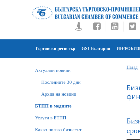
Търговски регистър
GS1 България
ИНФОБИЗ
Назад
Актуални новини
Последните 30 дни
Биз
Архив на новини
фин
БTПП в медиите
Услуги в БТПП
Бизн
срок
Какво ползва бизнесът