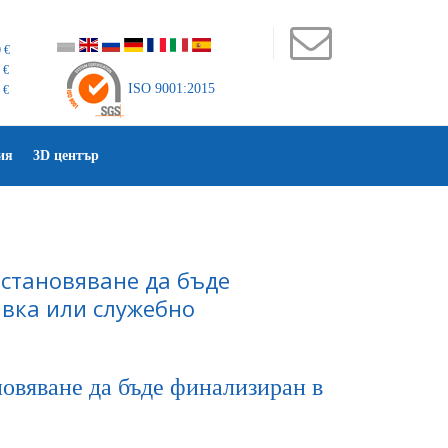
 €
 €
ISO 9001:2015
 €
ия
3D център
зстановяване да бъде
авка или служебно
новяване да бъде финализиран в