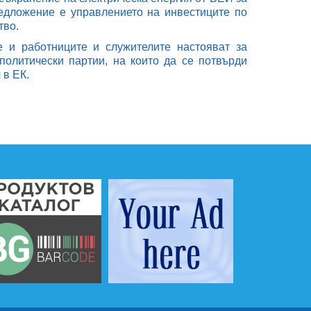
редложение е управлението на инвестиците по
тво.
е и работниците и служителите настояват за
политически партии, на които да се потвърди
 в ЕК.