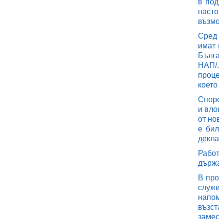
в под
насто
възмо
Сред 
имат 
Бълга
НАП/.
проце
което
Споре
и вло
от но
е бил
декла
Работ
държа
В про
служи
напо
възст
заме