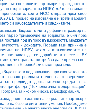
ции със социалните партньори и гражданското
икуван втори вариант на НПВУ, който развиваше
 препоръките, които ИСС отправи чрез свое
20 г. В процес на изготвяне е и трети вариант,
ието си работодателите и синдикатите.
бликанският бюджет отчита дефицит в размер на
рез първо тримесечие на годината, е бил през
това поставя под въпрос възможността бюджетът
заетостта и доходите. Поради тази причина е
остите на НПВУ, както и възможностите на
ите настояват да се доработи и внесе в ЕК
мнят, че страната ни трябва да е приела своя
ледствие на Европейски съвет през юли.
да бъдат взети под внимание при окончателното
 отразяващ реалната степен на конвергенция
а се предвидят допълнителни средства за
ите три фонда ("Технологична модернизация",
: Програма за икономическа трансформация.
създадения по искане на социалните партньори
ване на базови дигитални умения. Необходимо
 съхранение на електрическа енергия от ВЕИ за