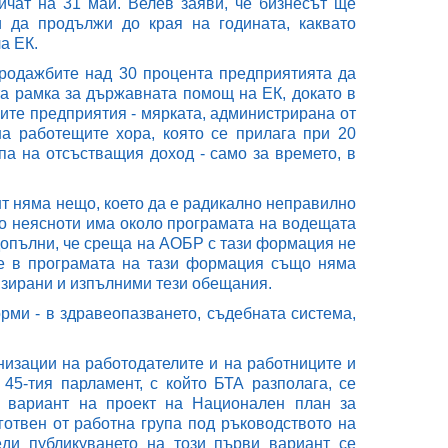
ичат на 31 май. Велев заяви, че бизнесът ще
и да продължи до края на годината, каквато
а ЕК.
продажбите над 30 процента предприятията да
та рамка за държавната помощ на ЕК, докато в
ните предприятия - мярката, администрирана от
на работещите хора, която се прилага при 20
па на отсъстващия доход - само за времето, в
нт няма нещо, което да е радикално неправилно
го неясноти има около програмата на водещата
допълни, че среща на АОБР с тази формация не
 че в програмата на тази формация също няма
изирани и изпълними тези обещания.
рми - в здравеопазването, съдебната система,
изации на работодателите и на работниците и
45-тия парламент, с който БТА разполага, се
и вариант на проект на Национален план за
готвен от работна група под ръководството на
ди публикуването на този първи вариант се