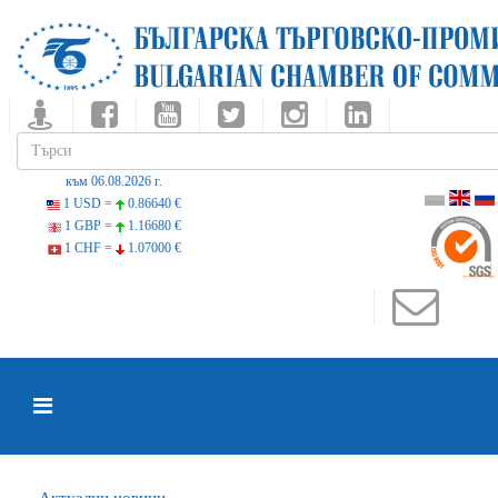
към 06.08.2026 г.
1 USD =
0.86640 €
1 GBP =
1.16680 €
1 CHF =
1.07000 €