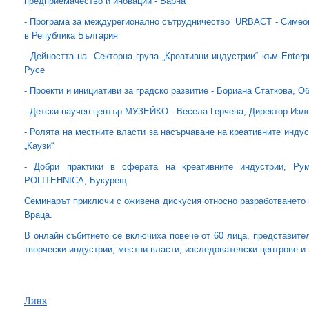
предприемачество и иновации - Варна
- Програма за междурегионално сътрудничество URBACT - Симео
в Република България
- Дейността на Секторна група „Креативни индустрии“ към Enterp
Русе
- Проекти и инициативи за градско развитие - Бориана Статкова, 
- Детски научен център МУЗЕЙКО - Весела Герчева, Директор Изл
- Ролята на местните власти за насърчаване на креативните инд
„Каузи“
- Добри практики в сферата на креативните индустрии, Румъ
POLITEHNICA, Букурещ
Семинарът приключи с оживена дискусия относно разработването 
Враца.
В онлайн събитието се включиха повече от 60 лица, представител
творчески индустрии, местни власти, изследователски центрове и 
Линк