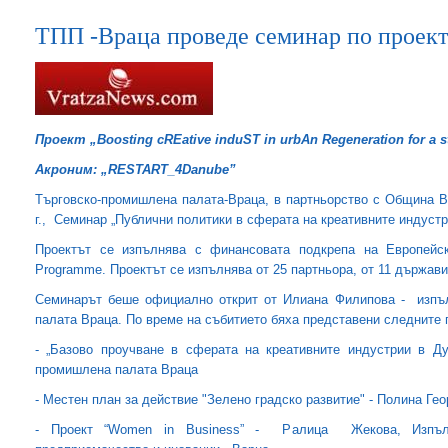
ТПП -Враца проведе семинар по прое
Проект „Boosting cREative induST in urbAn Regeneration for a s
Акроним: „RESTART_4Danube”
Търговско-промишлена палата-Враца, в партньорство с Община Вр
г., Семинар „Публични политики в сферата на креативните индуст
Проектът се изпълнява с финансовата подкрепа на Европейски
Programme. Проектът се изпълнява от 25 партньора, от 11 държави
Семинарът беше официално открит от Илиана Филипова - изпъл
палата Враца. По време на събитието бяха представени следните 
- „Базово проучване в сферата на креативните индустрии в Д
промишлена палата Враца
- Местен план за действие "Зелено градско развитие" - Полина Ге
- Проект “Women in Business” - Ралица Жекова, Изпълн